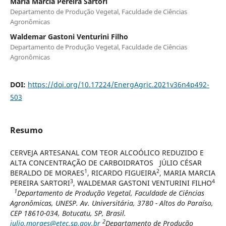
Maria Márcia Pereira Sartori
Departamento de Produção Vegetal, Faculdade de Ciências
Agronômicas
Waldemar Gastoni Venturini Filho
Departamento de Produção Vegetal, Faculdade de Ciências
Agronômicas
DOI:
https://doi.org/10.17224/EnergAgric.2021v36n4p492-
503
Resumo
CERVEJA ARTESANAL COM TEOR ALCOÓLICO REDUZIDO E
ALTA CONCENTRAÇÃO DE CARBOIDRATOS JÚLIO CÉSAR
1
2
BERALDO DE MORAES
, RICARDO FIGUEIRA
, MARIA MARCIA
3
4
PEREIRA SARTORI
, WALDEMAR GASTONI VENTURINI FILHO
1
Departamento de Produção Vegetal, Faculdade de Ciências
Agronômicas, UNESP. Av. Universitária, 3780 - Altos do Paraíso,
CEP 18610-034, Botucatu, SP, Brasil.
2
julio.moraes@etec.sp.gov.br
Departamento de Produção