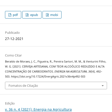
pdf
epub
mobi
Publicado
27-12-2021
Como Citar
Beraldo de Moraes, J. C., Figueira, R., Pereira Sartori, M. M., & Venturini Filho,
W. G. (2021). CERVEJA ARTESANAL COM TEOR ALCOÓLICO REDUZIDO E ALTA
CONCENTRAÇÃO DE CARBOIDRATOS.
ENERGIA NA AGRICULTURA
,
36
(4), 492–
503. https://doi.org/10.17224/EnergAgric.2021v36n4p492-503
Fomatos de Citação
Edição
v. 36 n. 4 (2021): Energia na Agricultura