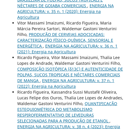
NÉCTARES DE GOIABA COMERCIAIS
,
ENERGIA NA
AGRICULTURA: v. 35 n. 1 (2020): Energia na
Agricultura
Vitor Massami Imaizumi, Ricardo Figueira, Maria
Márcia Pereira Sartori, Waldemar Gastoni Venturini
Filho,
PRODUÇÃO DE CERVEJAS ADOCICADAS:
CARACTERIZAÇÃO FÍSICO-QUÍMICA, SENSORIAL E
ENERGÉTICA
,
ENERGIA NA AGRICULTURA: v. 36 n. 1
(2021): Energia na Agricultura
Ricardo Figueira, Vitor Massami Imaizumi, Thalia Lee
Lopes de Andrade, Waldemar Gastoni Venturini Filho,
COMPOSIÇÃO ISOTÓPICA (δ13C) E AUTENTICIDADE DE
POLPAS, SUCOS TROPICAIS E NÉCTARES COMERCIAIS
DE MANGA
,
ENERGIA NA AGRICULTURA: v. 37 n. 1
(2022): Energia na Agricultura
Ricardo Figueira, Kassandra Sussi Mustafé Oliveira,
Lucas Felipe dos Ouros, Thalia Lee Lopes de Andrades,
Waldemar Gastoni Venturini Filho,
QUANTIFICAÇÃO
ESTEQUIOMÉTRICA DO METABOLISMO
RESPIROFERMENTATIVO DE LEVEDURAS
SELECIONADAS PARA A PRODUÇÃO DE ETANOL
,
ENERGIA NA AGRICULTURA: v. 38 n. 4 (2023): Energia