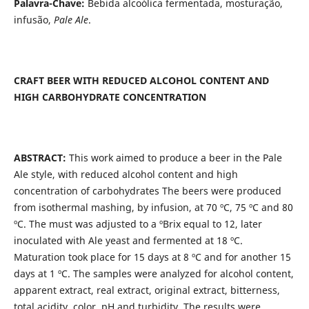
Palavra-Chave:
Bebida alcoólica fermentada, mosturação,
infusão,
Pale Ale
.
CRAFT BEER WITH REDUCED ALCOHOL CONTENT AND
HIGH CARBOHYDRATE CONCENTRATION
ABSTRACT:
This work aimed to produce a beer in the Pale
Ale style, with reduced alcohol content and high
concentration of carbohydrates The beers were produced
from isothermal mashing, by infusion, at 70 ºC, 75 ºC and 80
ºC. The must was adjusted to a ºBrix equal to 12, later
inoculated with Ale yeast and fermented at 18 ºC.
Maturation took place for 15 days at 8 ºC and for another 15
days at 1 ºC. The samples were analyzed for alcohol content,
apparent extract, real extract, original extract, bitterness,
total acidity, color, pH and turbidity. The results were