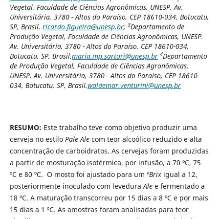
Vegetal, Faculdade de Ciências Agronômicas, UNESP. Av.
Universitária, 3780 - Altos do Paraíso, CEP 18610-034, Botucatu,
3
SP, Brasil.
ricardo.figueira@unesp.br
;
Departamento de
Produção Vegetal, Faculdade de Ciências Agronômicas, UNESP.
Av. Universitária, 3780 - Altos do Paraíso, CEP 18610-034,
4
Botucatu, SP, Brasil.
maria.mp.sartori@unesp.br
Departamento
de Produção Vegetal, Faculdade de Ciências Agronômicas,
UNESP. Av. Universitária, 3780 - Altos do Paraíso, CEP 18610-
034, Botucatu, SP, Brasil.
waldemar.venturini@unesp.br
RESUMO:
Este trabalho teve como objetivo produzir uma
cerveja no estilo
Pale Ale
com teor alcoólico reduzido e alta
concentração de carboidratos. As cervejas foram produzidas
a partir de mosturação isotérmica, por infusão, a 70 ºC, 75
ºC e 80 ºC. O mosto foi ajustado para um
ºBrix
igual a 12,
posteriormente inoculado com levedura
Ale
e fermentado a
18 ºC. A maturação transcorreu por 15 dias a 8 ºC e por mais
15 dias a 1 ºC. As amostras foram analisadas para teor