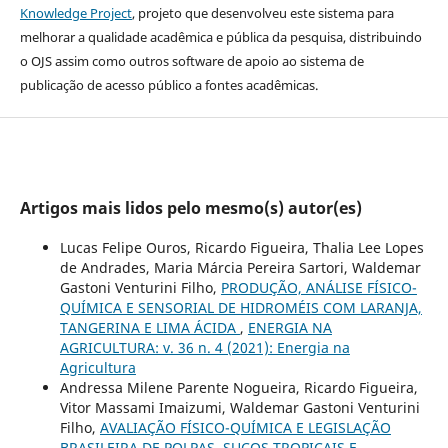
Knowledge Project
, projeto que desenvolveu este sistema para
melhorar a qualidade acadêmica e pública da pesquisa, distribuindo
o OJS assim como outros software de apoio ao sistema de
publicação de acesso público a fontes acadêmicas.
Artigos mais lidos pelo mesmo(s) autor(es)
Lucas Felipe Ouros, Ricardo Figueira, Thalia Lee Lopes
de Andrades, Maria Márcia Pereira Sartori, Waldemar
Gastoni Venturini Filho,
PRODUÇÃO, ANÁLISE FÍSICO-
QUÍMICA E SENSORIAL DE HIDROMÉIS COM LARANJA,
TANGERINA E LIMA ÁCIDA
,
ENERGIA NA
AGRICULTURA: v. 36 n. 4 (2021): Energia na
Agricultura
Andressa Milene Parente Nogueira, Ricardo Figueira,
Vitor Massami Imaizumi, Waldemar Gastoni Venturini
Filho,
AVALIAÇÃO FÍSICO-QUÍMICA E LEGISLAÇÃO
BRASILEIRA DE POLPAS, SUCOS TROPICAIS E