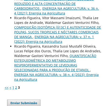
REDUZIDO E ALTA CONCENTRAÇÃO DE
CARBOIDRATOS
,
ENERGIA NA AGRICULTURA: v. 36 n.
4 (2021): Energia na Agricultura
Ricardo Figueira, Vitor Massami Imaizumi, Thalia Lee
Lopes de Andrade, Waldemar Gastoni Venturini Filho,
COMPOSIÇÃO ISOTÓPICA (δ13C) E AUTENTICIDADE DE
POLPAS, SUCOS TROPICAIS E NÉCTARES COMERCIAIS
DE MANGA
,
ENERGIA NA AGRICULTURA: v. 37 n. 1
(2022): Energia na Agricultura
Ricardo Figueira, Kassandra Sussi Mustafé Oliveira,
Lucas Felipe dos Ouros, Thalia Lee Lopes de Andrades,
Waldemar Gastoni Venturini Filho,
QUANTIFICAÇÃO
ESTEQUIOMÉTRICA DO METABOLISMO
RESPIROFERMENTATIVO DE LEVEDURAS
SELECIONADAS PARA A PRODUÇÃO DE ETANOL
,
ENERGIA NA AGRICULTURA: v. 38 n. 4 (2023): Energia
na Agricultura
<<
<
1
2
3
Enviar Submissão