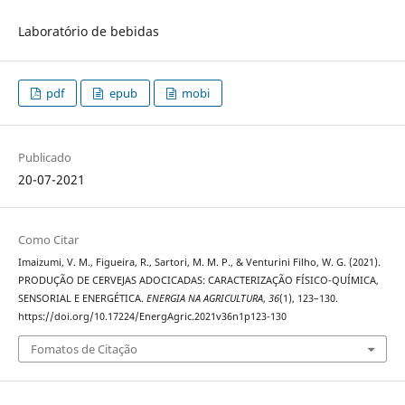
Laboratório de bebidas
pdf
epub
mobi
Publicado
20-07-2021
Como Citar
Imaizumi, V. M., Figueira, R., Sartori, M. M. P., & Venturini Filho, W. G. (2021).
PRODUÇÃO DE CERVEJAS ADOCICADAS: CARACTERIZAÇÃO FÍSICO-QUÍMICA,
SENSORIAL E ENERGÉTICA.
ENERGIA NA AGRICULTURA
,
36
(1), 123–130.
https://doi.org/10.17224/EnergAgric.2021v36n1p123-130
Fomatos de Citação