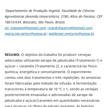
¹Departamento de Produção Vegetal, Faculdade de Ciências
Agronômicas (Avenida Universitária, 3780, Altos do Paraíso, CEP
18610-034, Botucatu, São Paulo, Brasil)
vtr_massami@hotmail.com
;
ricardofigueira@hotmail.com
;
maria.mp.sartori@unesp.br
;
waldemar.venturini@unesp.br
RESUMO:
O objetivo do trabalho foi produzir cervejas
adocicadas utilizando xarope de jabuticaba (Tratamento 1) e
açúcar + caramelo (Tratamento 2), e caracterizá-las físico-
química, energética e sensorialmente. O experimento
contou com dois tratamentos e três repetições. As amostras
foram fabricadas pelo método de infusão. A fermentação
transcorreu à temperatura de 10 °C ± 1, sendo as cervejas
posteriormente envasadas e adicionadas de xarope de
jabuticaba e açúcar/caramelo em quantidades necessárias
para alcançar 10 °Plato de extrato aparente. As bebidas