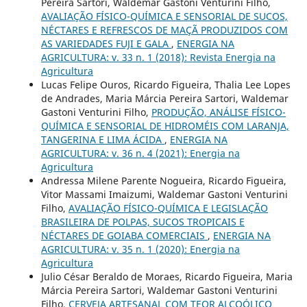
Pereira Sartori, Waldemar Gastoni Venturini Filho,
AVALIAÇÃO FÍSICO-QUÍMICA E SENSORIAL DE SUCOS,
NÉCTARES E REFRESCOS DE MAÇÃ PRODUZIDOS COM
AS VARIEDADES FUJI E GALA
,
ENERGIA NA
AGRICULTURA: v. 33 n. 1 (2018): Revista Energia na
Agricultura
Lucas Felipe Ouros, Ricardo Figueira, Thalia Lee Lopes
de Andrades, Maria Márcia Pereira Sartori, Waldemar
Gastoni Venturini Filho,
PRODUÇÃO, ANÁLISE FÍSICO-
QUÍMICA E SENSORIAL DE HIDROMÉIS COM LARANJA,
TANGERINA E LIMA ÁCIDA
,
ENERGIA NA
AGRICULTURA: v. 36 n. 4 (2021): Energia na
Agricultura
Andressa Milene Parente Nogueira, Ricardo Figueira,
Vitor Massami Imaizumi, Waldemar Gastoni Venturini
Filho,
AVALIAÇÃO FÍSICO-QUÍMICA E LEGISLAÇÃO
BRASILEIRA DE POLPAS, SUCOS TROPICAIS E
NÉCTARES DE GOIABA COMERCIAIS
,
ENERGIA NA
AGRICULTURA: v. 35 n. 1 (2020): Energia na
Agricultura
Julio César Beraldo de Moraes, Ricardo Figueira, Maria
Márcia Pereira Sartori, Waldemar Gastoni Venturini
Filho,
CERVEJA ARTESANAL COM TEOR ALCOÓLICO