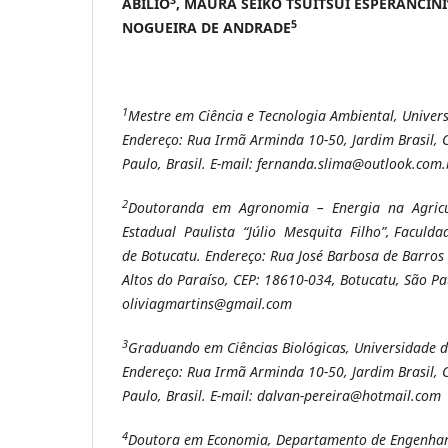
ABILIO
, MAURA SEIKO TSUITSUI ESPERANCINI
5
NOGUEIRA DE ANDRADE
1
Mestre em Ciência e Tecnologia Ambiental, Univer
Endereço: Rua Irmã Arminda 10-50, Jardim Brasil, 
Paulo, Brasil. E-mail:
fernanda.slima@outlook.com.
2
Doutoranda em Agronomia – Energia na Agricu
Estadual Paulista “Júlio Mesquita Filho”, Faculda
de Botucatu. Endereço: Rua José Barbosa de Barros 
Altos do Paraíso, CEP: 18610-034, Botucatu, São Pau
oliviagmartins@gmail.com
3
Graduando em Ciências Biológicas, Universidade 
Endereço: Rua Irmã Arminda 10-50, Jardim Brasil, 
Paulo, Brasil. E-mail: dalvan-pereira@hotmail.com
4
Doutora em Economia,
Departamento de Engenhari