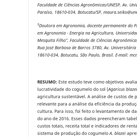
Faculdade de Ciências Agronômicas/UNESP, Av. Univ
Paraíso, 18610-034, Botucatu/SP, maura.seiko@un
5
Doutora em Agronomia, docente permanente do 
em Agronomia - Energia na Agricultura, Universidad
Mesquita Filho”, Faculdade de Ciências Agronômica
Rua José Barbosa de Barros 3780, Av. Universitária 
18610-034, Botucatu, São Paulo, Brasil. E-mail: 
RESUMO:
Este estudo teve como objetivos avali
lucratividade do cogumelo do sol (
Agaricus blaze
agricultura sustentável. A análise de custos d
relevante para a análise da eficiência da prod
cultura. Para isso, foi feito o levantamento de 
do ano de 2016. Esses dados preencheram tabela
custos totais, receita total e indicadores de ren
sistema de produção do cogumelo
A. blazei
apres