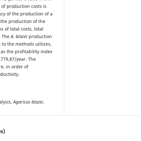
 of production costs is
ncy of the production of a
 the production of the
s of total costs, total
y. The
A. blazei
production
 to the methods utilizes,
 as the profitability index
.779,87/year. The
re, in order of
uctivity.
alysis,
Agaricus blazei
.
s)