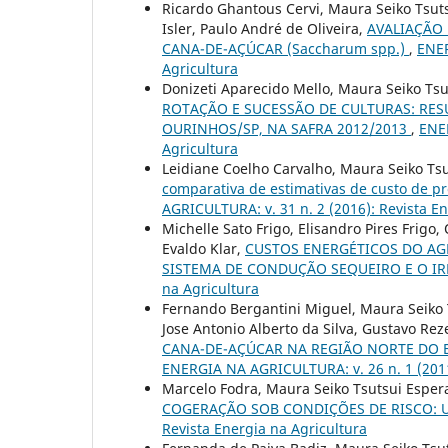
Ricardo Ghantous Cervi, Maura Seiko Tsutsu
Isler, Paulo André de Oliveira,
AVALIAÇÃO
CANA-DE-AÇÚCAR (Saccharum spp.)
,
ENER
Agricultura
Donizeti Aparecido Mello, Maura Seiko Tsu
ROTAÇÃO E SUCESSÃO DE CULTURAS: RES
OURINHOS/SP, NA SAFRA 2012/2013
,
ENER
Agricultura
Leidiane Coelho Carvalho, Maura Seiko Tsu
comparativa de estimativas de custo de p
AGRICULTURA: v. 31 n. 2 (2016): Revista En
Michelle Sato Frigo, Elisandro Pires Frig
Evaldo Klar,
CUSTOS ENERGÉTICOS DO AG
SISTEMA DE CONDUÇÃO SEQUEIRO E O I
na Agricultura
Fernando Bergantini Miguel, Maura Seiko 
Jose Antonio Alberto da Silva, Gustavo Re
CANA-DE-AÇÚCAR NA REGIÃO NORTE DO 
ENERGIA NA AGRICULTURA: v. 26 n. 1 (2011
Marcelo Fodra, Maura Seiko Tsutsui Esper
COGERAÇÃO SOB CONDIÇÕES DE RISCO: 
Revista Energia na Agricultura