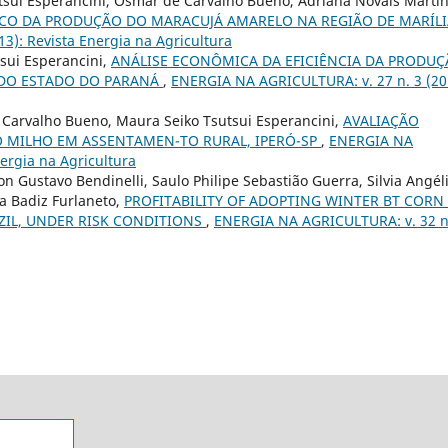
tsui Esperancini, Osmar de Carvalho Bueno, Adriana Novais Martin
CO DA PRODUÇÃO DO MARACUJÁ AMARELO NA REGIÃO DE MARÍLI
3): Revista Energia na Agricultura
sui Esperancini,
ANÁLISE ECONÔMICA DA EFICIÊNCIA DA PRODU
 DO ESTADO DO PARANÁ
,
ENERGIA NA AGRICULTURA: v. 27 n. 3 (20
e Carvalho Bueno, Maura Seiko Tsutsui Esperancini,
AVALIAÇÃO
 MILHO EM ASSENTAMEN-TO RURAL, IPERÓ-SP
,
ENERGIA NA
ergia na Agricultura
n Gustavo Bendinelli, Saulo Philipe Sebastião Guerra, Silvia Angél
a Badiz Furlaneto,
PROFITABILITY OF ADOPTING WINTER BT CORN
ZIL, UNDER RISK CONDITIONS
,
ENERGIA NA AGRICULTURA: v. 32 n