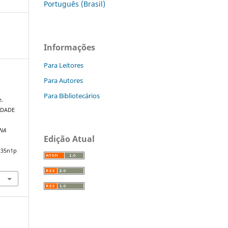
Português (Brasil)
Informações
Para Leitores
Para Autores
Para Bibliotecários
e.
IDADE
 NA
Edição Atual
v35n1p