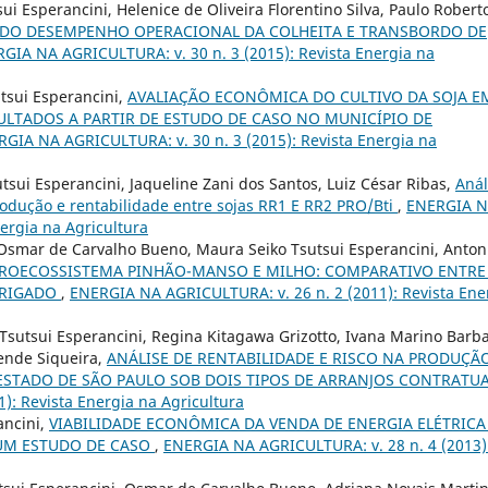
i Esperancini, Helenice de Oliveira Florentino Silva, Paulo Robert
 DO DESEMPENHO OPERACIONAL DA COLHEITA E TRANSBORDO DE
GIA NA AGRICULTURA: v. 30 n. 3 (2015): Revista Energia na
tsui Esperancini,
AVALIAÇÃO ECONÔMICA DO CULTIVO DA SOJA E
ULTADOS A PARTIR DE ESTUDO DE CASO NO MUNICÍPIO DE
GIA NA AGRICULTURA: v. 30 n. 3 (2015): Revista Energia na
tsui Esperancini, Jaqueline Zani dos Santos, Luiz César Ribas,
Anál
rodução e rentabilidade entre sojas RR1 E RR2 PRO/Bti
,
ENERGIA 
ergia na Agricultura
o, Osmar de Carvalho Bueno, Maura Seiko Tsutsui Esperancini, Anton
ROECOSSISTEMA PINHÃO-MANSO E MILHO: COMPARATIVO ENTRE
RRIGADO
,
ENERGIA NA AGRICULTURA: v. 26 n. 2 (2011): Revista Ene
Tsutsui Esperancini, Regina Kitagawa Grizotto, Ivana Marino Barba
zende Siqueira,
ANÁLISE DE RENTABILIDADE E RISCO NA PRODUÇÃ
ESTADO DE SÃO PAULO SOB DOIS TIPOS DE ARRANJOS CONTRATU
): Revista Energia na Agricultura
ancini,
VIABILIDADE ECONÔMICA DA VENDA DE ENERGIA ELÉTRICA
UM ESTUDO DE CASO
,
ENERGIA NA AGRICULTURA: v. 28 n. 4 (2013)