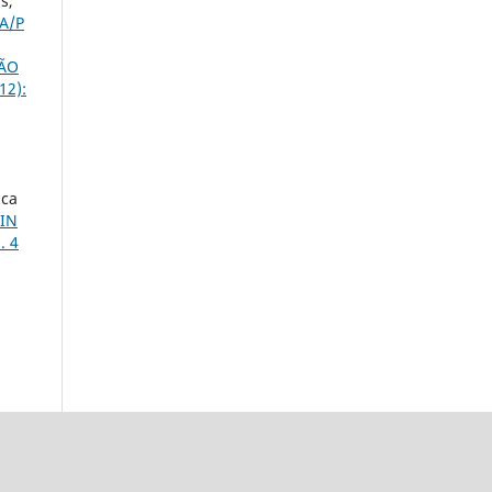
s,
A/P
ÇÃO
12):
ica
 IN
. 4