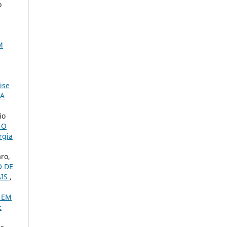
o
M
ise
NA
io
 O
rgia
ro,
O DE
AIS
,
 EM
: