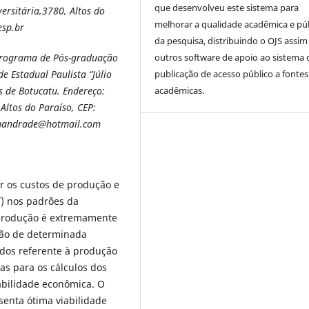
que desenvolveu este sistema para
ersitária,3780, Altos do
melhorar a qualidade acadêmica e pú
esp.br
da pesquisa, distribuindo o OJS assi
outros software de apoio ao sistema 
Programa de Pós-graduação
publicação de acesso público a fontes
e Estadual Paulista “Júlio
acadêmicas.
s de Botucatu. Endereço:
Altos do Paraíso, CEP:
mcnandrade@hotmail.com
ar os custos de produção e
i
) nos padrões da
e produção é extremamente
ução de determinada
dados referente à produção
s para os cálculos dos
tabilidade econômica. O
enta ótima viabilidade