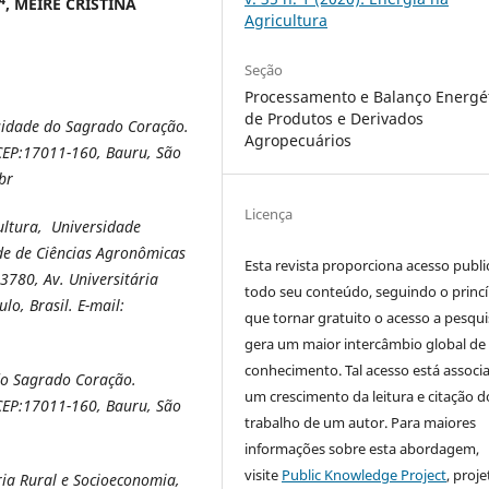
, MEIRE CRISTINA
Agricultura
Seção
Processamento e Balanço Energé
de Produtos e Derivados
sidade do Sagrado Coração.
Agropecuários
CEP:17011-160, Bauru, São
br
Licença
ltura, Universidade
de de Ciências Agronômicas
Esta revista proporciona acesso publi
3780, Av. Universitária
todo seu conteúdo, seguindo o princí
lo, Brasil. E-mail:
que tornar gratuito o acesso a pesqui
gera um maior intercâmbio global de
conhecimento. Tal acesso está associ
do Sagrado Coração.
um crescimento da leitura e citação d
CEP:17011-160, Bauru, São
trabalho de um autor. Para maiores
informações sobre esta abordagem,
visite
Public Knowledge Project
, proje
a Rural e Socioeconomia,