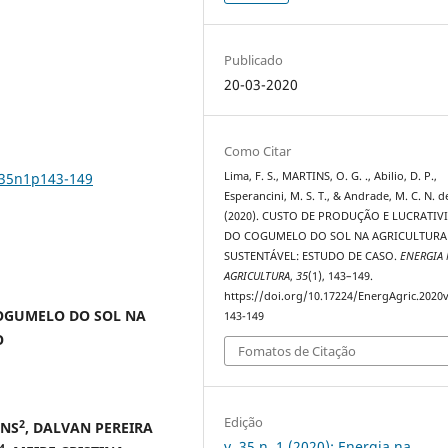
Publicado
20-03-2020
Como Citar
v35n1p143-149
Lima, F. S., MARTINS, O. G. ., Abilio, D. P.,
Esperancini, M. S. T., & Andrade, M. C. N. d
(2020). CUSTO DE PRODUÇÃO E LUCRATIV
DO COGUMELO DO SOL NA AGRICULTURA
SUSTENTÁVEL: ESTUDO DE CASO.
ENERGIA
AGRICULTURA
,
35
(1), 143–149.
https://doi.org/10.17224/EnergAgric.2020
COGUMELO DO SOL NA
143-149
O
Fomatos de Citação
Edição
2
INS
, DALVAN PEREIRA
v. 35 n. 1 (2020): Energia na
4