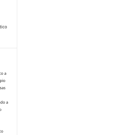
tico
co a
pio
sas
ado a
o
to