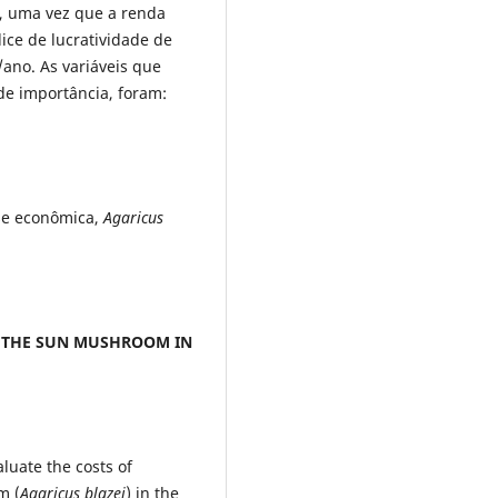
, uma vez que a renda
dice de lucratividade de
ano. As variáveis que
de importância, foram:
ise econômica,
Agaricus
F THE SUN MUSHROOM
IN
aluate the costs of
m (
Agaricus blazei
) in the