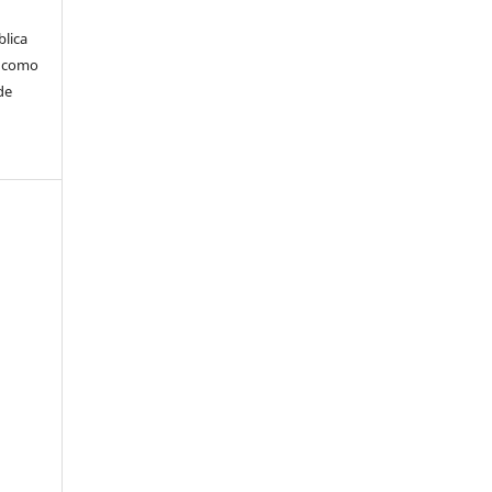
blica
m como
de