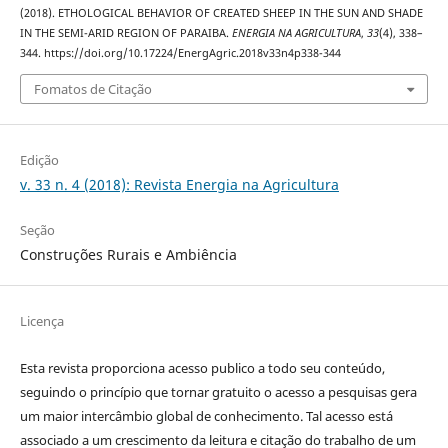
(2018). ETHOLOGICAL BEHAVIOR OF CREATED SHEEP IN THE SUN AND SHADE
IN THE SEMI-ARID REGION OF PARAIBA.
ENERGIA NA AGRICULTURA
,
33
(4), 338–
344. https://doi.org/10.17224/EnergAgric.2018v33n4p338-344
Fomatos de Citação
Edição
v. 33 n. 4 (2018): Revista Energia na Agricultura
Seção
Construções Rurais e Ambiência
Licença
Esta revista proporciona acesso publico a todo seu conteúdo,
seguindo o princípio que tornar gratuito o acesso a pesquisas gera
um maior intercâmbio global de conhecimento. Tal acesso está
associado a um crescimento da leitura e citação do trabalho de um