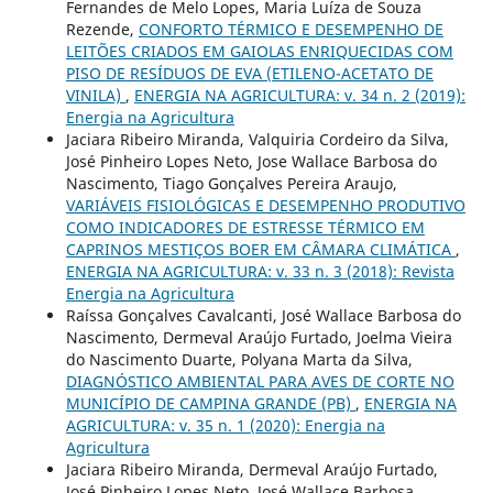
Fernandes de Melo Lopes, Maria Luíza de Souza
Rezende,
CONFORTO TÉRMICO E DESEMPENHO DE
LEITÕES CRIADOS EM GAIOLAS ENRIQUECIDAS COM
PISO DE RESÍDUOS DE EVA (ETILENO-ACETATO DE
VINILA)
,
ENERGIA NA AGRICULTURA: v. 34 n. 2 (2019):
Energia na Agricultura
Jaciara Ribeiro Miranda, Valquiria Cordeiro da Silva,
José Pinheiro Lopes Neto, Jose Wallace Barbosa do
Nascimento, Tiago Gonçalves Pereira Araujo,
VARIÁVEIS FISIOLÓGICAS E DESEMPENHO PRODUTIVO
COMO INDICADORES DE ESTRESSE TÉRMICO EM
CAPRINOS MESTIÇOS BOER EM CÂMARA CLIMÁTICA
,
ENERGIA NA AGRICULTURA: v. 33 n. 3 (2018): Revista
Energia na Agricultura
Raíssa Gonçalves Cavalcanti, José Wallace Barbosa do
Nascimento, Dermeval Araújo Furtado, Joelma Vieira
do Nascimento Duarte, Polyana Marta da Silva,
DIAGNÓSTICO AMBIENTAL PARA AVES DE CORTE NO
MUNICÍPIO DE CAMPINA GRANDE (PB)
,
ENERGIA NA
AGRICULTURA: v. 35 n. 1 (2020): Energia na
Agricultura
Jaciara Ribeiro Miranda, Dermeval Araújo Furtado,
José Pinheiro Lopes Neto, José Wallace Barbosa