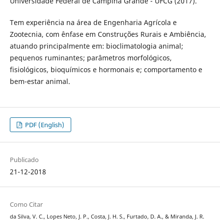
Universidade Federal de Campina Grande - UFCG (2017).
Tem experiência na área de Engenharia Agrícola e
Zootecnia, com ênfase em Construções Rurais e Ambiência,
atuando principalmente em: bioclimatologia animal;
pequenos ruminantes; parâmetros morfológicos,
fisiológicos, bioquímicos e hormonais e; comportamento e
bem-estar animal.
PDF (English)
Publicado
21-12-2018
Como Citar
da Silva, V. C., Lopes Neto, J. P., Costa, J. H. S., Furtado, D. A., & Miranda, J. R.