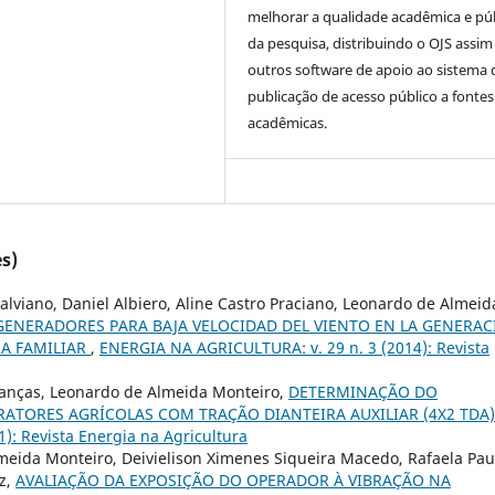
melhorar a qualidade acadêmica e pú
da pesquisa, distribuindo o OJS assi
outros software de apoio ao sistema 
publicação de acesso público a fontes
acadêmicas.
s)
 Salviano, Daniel Albiero, Aline Castro Praciano, Leonardo de Almeid
GENERADORES PARA BAJA VELOCIDAD DEL VIENTO EN LA GENERA
RA FAMILIAR
,
ENERGIA NA AGRICULTURA: v. 29 n. 3 (2014): Revista
Lanças, Leonardo de Almeida Monteiro,
DETERMINAÇÃO DO
ATORES AGRÍCOLAS COM TRAÇÃO DIANTEIRA AUXILIAR (4X2 TDA
): Revista Energia na Agricultura
meida Monteiro, Deivielison Ximenes Siqueira Macedo, Rafaela Pau
oz,
AVALIAÇÃO DA EXPOSIÇÃO DO OPERADOR À VIBRAÇÃO NA