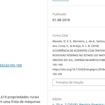
Publicado
01-08-2018
Como Citar
Macedo, D. X. S., Monteiro, L. de A., Santos,
dos, Costa, E., & Araújo, K. L. B. (2018).
OCORRÊNCIA DE ACIDENTES COM TRATOR
RODOVIAS FEDERAIS NO ESTADO DO MAT
GROSSO DO SUL.
ENERGIA NA AGRICULTURA
v33n2p105-109
105–109.
https://doi.org/10.17224/EnergAgric.2018
105-109
Fomatos de Citação
.619 propriedades rurais
Edição
com uma frota de máquinas
v. 33 n. 2 (2018): Revista Energia