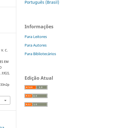
Português (Brasil)
Informações
Para Leitores
Para Autores
 V. C.
Para Bibliotecários
ES EM
O
,
33
(2),
Edição Atual
v33n2p
 na