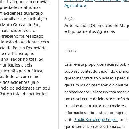
nte, trafegam em rodovias
Agricultura
opriedades e algumas
em acidentes durante o
Seção
o analisar a distribuição
o Mato Grosso do Sul,
Automação e Otimização de Máq
mais acidentes e o
e Equipamentos Agrícolas
trabalho foi realizado
stigação de Acidentes com
ia da Policia Rodoviária
Licença
te de Trânsito, no
analisados no total 54
Esta revista proporciona acesso publi
municípios e seis
stica não paramétrica,
todo seu conteúdo, seguindo o princí
via federal com maior
que tornar gratuito o acesso a pesqui
 dos acidentes, já o
gera um maior intercâmbio global de
ncia de acidentes em seu
conhecimento. Tal acesso está associ
3% do total de acidentes.
um crescimento da leitura e citação d
trabalho de um autor. Para maiores
informações sobre esta abordagem,
visite
Public Knowledge Project
, proje
que desenvolveu este sistema para