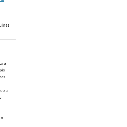
uinas
co a
pio
sas
ado a
o
to