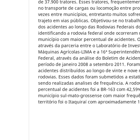
de 37.900 tratores. Esses tratores, frequenteme
no transporte de cargas ou locomoção entre pr
vezes entre municípios, entretanto muitos sofr
trajeto em vias públicas. Objetivou-se no trabalh
dos acidentes ao longo das Rodovias Federais d
identificando a rodovia federal onde ocorreram 
município com maior percentual de acidentes. O 
através da parceria entre o Laboratório de Inve
Máquinas Agrícolas-LIMA e a 16ª Superintendênc
Federal, através da análise do Boletim de Aciden
período de janeiro 2008 a setembro 2011. Foram 
acidentes distribuídos ao longo de vinte e nove 
rodovias. Esses dados foram submetidos a estatí
sendo realizadas analises de frequência. A rodo
percentual de acidentes foi a BR-163 com 42,59%
município sul-mato-grossense com maior frequê
território foi o Itaquiraí com aproximadamente 1