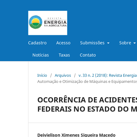
Cadastro
Acesso
Submissões
Sobre
Notícias
Taxas
Contato
Início
/
Arquivos
/
v. 33 n. 2 (2018): Revista Energi
Automação e Otimização de Máquinas e Equipamentos
OCORRÊNCIA DE ACIDENTE
FEDERAIS NO ESTADO DO 
Deivielison Ximenes Siqueira Macedo