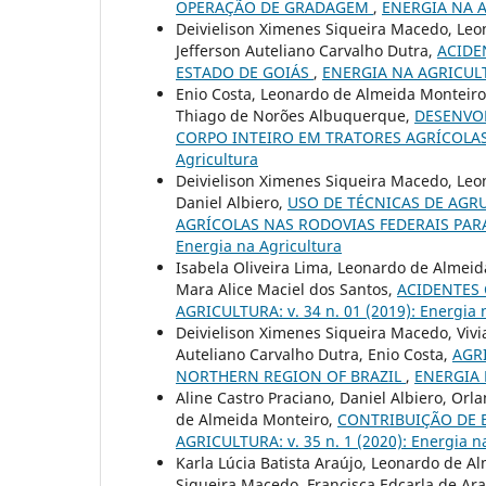
OPERAÇÃO DE GRADAGEM
,
ENERGIA NA AG
Deivielison Ximenes Siqueira Macedo, Leon
Jefferson Auteliano Carvalho Dutra,
ACIDE
ESTADO DE GOIÁS
,
ENERGIA NA AGRICULTUR
Enio Costa, Leonardo de Almeida Monteiro,
Thiago de Norões Albuquerque,
DESENVO
CORPO INTEIRO EM TRATORES AGRÍCOLA
Agricultura
Deivielison Ximenes Siqueira Macedo, Leon
Daniel Albiero,
USO DE TÉCNICAS DE AGR
AGRÍCOLAS NAS RODOVIAS FEDERAIS PA
Energia na Agricultura
Isabela Oliveira Lima, Leonardo de Almeid
Mara Alice Maciel dos Santos,
ACIDENTES 
AGRICULTURA: v. 34 n. 01 (2019): Energia 
Deivielison Ximenes Siqueira Macedo, Vivi
Auteliano Carvalho Dutra, Enio Costa,
AGR
NORTHERN REGION OF BRAZIL
,
ENERGIA N
Aline Castro Praciano, Daniel Albiero, Or
de Almeida Monteiro,
CONTRIBUIÇÃO DE 
AGRICULTURA: v. 35 n. 1 (2020): Energia n
Karla Lúcia Batista Araújo, Leonardo de A
Siqueira Macedo, Francisca Edcarla de Ar