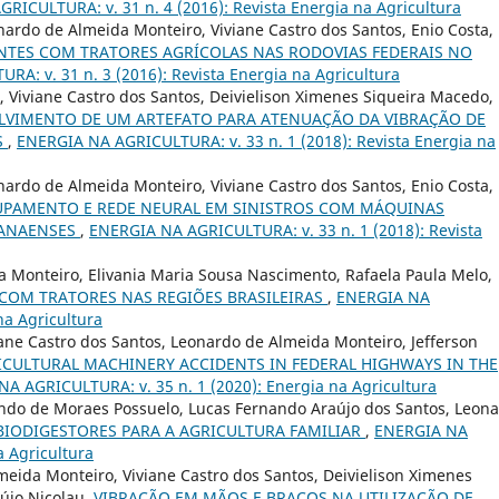
RICULTURA: v. 31 n. 4 (2016): Revista Energia na Agricultura
ardo de Almeida Monteiro, Viviane Castro dos Santos, Enio Costa,
NTES COM TRATORES AGRÍCOLAS NAS RODOVIAS FEDERAIS NO
A: v. 31 n. 3 (2016): Revista Energia na Agricultura
 Viviane Castro dos Santos, Deivielison Ximenes Siqueira Macedo,
LVIMENTO DE UM ARTEFATO PARA ATENUAÇÃO DA VIBRAÇÃO DE
S
,
ENERGIA NA AGRICULTURA: v. 33 n. 1 (2018): Revista Energia na
ardo de Almeida Monteiro, Viviane Castro dos Santos, Enio Costa,
UPAMENTO E REDE NEURAL EM SINISTROS COM MÁQUINAS
RANAENSES
,
ENERGIA NA AGRICULTURA: v. 33 n. 1 (2018): Revista
a Monteiro, Elivania Maria Sousa Nascimento, Rafaela Paula Melo,
COM TRATORES NAS REGIÕES BRASILEIRAS
,
ENERGIA NA
na Agricultura
ane Castro dos Santos, Leonardo de Almeida Monteiro, Jefferson
ICULTURAL MACHINERY ACCIDENTS IN FEDERAL HIGHWAYS IN THE
A AGRICULTURA: v. 35 n. 1 (2020): Energia na Agricultura
lando de Moraes Possuelo, Lucas Fernando Araújo dos Santos, Leon
BIODIGESTORES PARA A AGRICULTURA FAMILIAR
,
ENERGIA NA
a Agricultura
lmeida Monteiro, Viviane Castro dos Santos, Deivielison Ximenes
aújo Nicolau,
VIBRAÇÃO EM MÃOS E BRAÇOS NA UTILIZAÇÃO DE