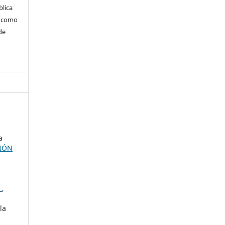
blica
m como
de
a
CIÓN
)
,
la