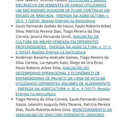
MECÂNICOS EM SEMENTES DE SORGO UTILIZANDO
UM MECANISMO DOSADOR DE FLUXO CONTÍNUO EM
ENSAIO DE BANCADA
,
ENERGIA NA AGRICULTURA: v.
29 n. 1 (2014): Revista Energia na Agricultura
Saulo Fernando Gomes de Sousa, Paulo Roberto Arbex
Silva, Patrícia Pereira Dias, Tiago Pereira da Siva
Correia, Jessica Fernanda Giroti,
AVALIAÇÃO DA
CULTURA DO MILHO SEMEADA EM DIFERENTES
PROFUNDIDADES
,
ENERGIA NA AGRICULTURA: v. 31 n.
2 (2016): Revista Energia na Agricultura
Anderson Ravanny Andrade Gomes, Tiago Pereira da
Silva Correia, Lia Harumi Kato, Diego de Lira Eiras,
Paulo Roberto Arbex Silva,
AVALIAÇÃO DO
DESEMPENHO OPERACIONAL E ECONÔMICO DE
ENFARDADORAS DE PALHIÇO DA CANA-DE-AÇÚCAR
UTILIZANDO DIFERENTES VOLUMES DE ALEIRAMENTO
,
ENERGIA NA AGRICULTURA: v. 32 n. 4 (2017): Revista
Energia na Agricultura
Tiago Pereira da Silva Correia, Saulo Fernando Gomes
Sousa, Leandro Augusto Felix Tavares, Patrícia Pereira
Dias, Paulo Roberto Arbex Silva,
MONITORAMENTO DA
SEMEADURA DE SOJA COM DIFERENTES SENSORES