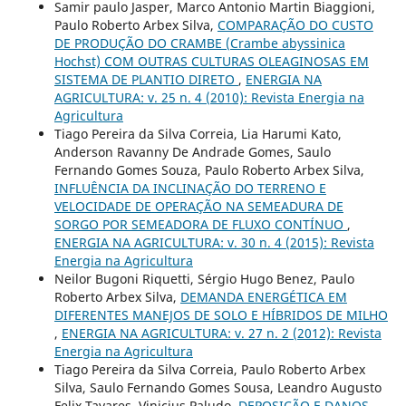
Samir paulo Jasper, Marco Antonio Martin Biaggioni,
Paulo Roberto Arbex Silva,
COMPARAÇÃO DO CUSTO
DE PRODUÇÃO DO CRAMBE (Crambe abyssinica
Hochst) COM OUTRAS CULTURAS OLEAGINOSAS EM
SISTEMA DE PLANTIO DIRETO
,
ENERGIA NA
AGRICULTURA: v. 25 n. 4 (2010): Revista Energia na
Agricultura
Tiago Pereira da Silva Correia, Lia Harumi Kato,
Anderson Ravanny De Andrade Gomes, Saulo
Fernando Gomes Souza, Paulo Roberto Arbex Silva,
INFLUÊNCIA DA INCLINAÇÃO DO TERRENO E
VELOCIDADE DE OPERAÇÃO NA SEMEADURA DE
SORGO POR SEMEADORA DE FLUXO CONTÍNUO
,
ENERGIA NA AGRICULTURA: v. 30 n. 4 (2015): Revista
Energia na Agricultura
Neilor Bugoni Riquetti, Sérgio Hugo Benez, Paulo
Roberto Arbex Silva,
DEMANDA ENERGÉTICA EM
DIFERENTES MANEJOS DE SOLO E HÍBRIDOS DE MILHO
,
ENERGIA NA AGRICULTURA: v. 27 n. 2 (2012): Revista
Energia na Agricultura
Tiago Pereira da Silva Correia, Paulo Roberto Arbex
Silva, Saulo Fernando Gomes Sousa, Leandro Augusto
Felix Tavares, Vinicius Paludo,
DEPOSIÇÃO E DANOS