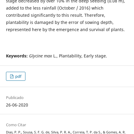
stage decreased by over 10% in the deep seeding (0.08 m),
added to the less rainfall (October / 2016) which
contributed significantly to this result. Therefore,
plantability is damaged by the error of sowing depth,
represented here by the emergence and survival of plants.
Keywords:
Glycine max
L., Plantability, Early stage.
pdf
Publicado
26-06-2020
Como Citar
Dias, P. P., Sousa, S. F. G. de, Silva, P. R. A., Correia, T. P. da S., & Gomes, A. R.