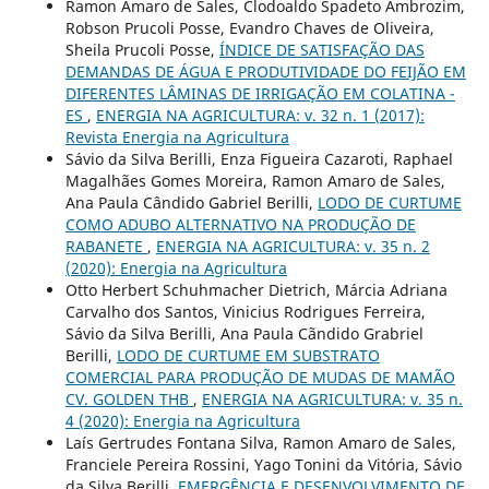
Ramon Amaro de Sales, Clodoaldo Spadeto Ambrozim,
Robson Prucoli Posse, Evandro Chaves de Oliveira,
Sheila Prucoli Posse,
ÍNDICE DE SATISFAÇÃO DAS
DEMANDAS DE ÁGUA E PRODUTIVIDADE DO FEIJÃO EM
DIFERENTES LÂMINAS DE IRRIGAÇÃO EM COLATINA -
ES
,
ENERGIA NA AGRICULTURA: v. 32 n. 1 (2017):
Revista Energia na Agricultura
Sávio da Silva Berilli, Enza Figueira Cazaroti, Raphael
Magalhães Gomes Moreira, Ramon Amaro de Sales,
Ana Paula Cândido Gabriel Berilli,
LODO DE CURTUME
COMO ADUBO ALTERNATIVO NA PRODUÇÃO DE
RABANETE
,
ENERGIA NA AGRICULTURA: v. 35 n. 2
(2020): Energia na Agricultura
Otto Herbert Schuhmacher Dietrich, Márcia Adriana
Carvalho dos Santos, Vinicius Rodrigues Ferreira,
Sávio da Silva Berilli, Ana Paula Cãndido Grabriel
Berilli,
LODO DE CURTUME EM SUBSTRATO
COMERCIAL PARA PRODUÇÃO DE MUDAS DE MAMÃO
CV. GOLDEN THB
,
ENERGIA NA AGRICULTURA: v. 35 n.
4 (2020): Energia na Agricultura
Laís Gertrudes Fontana Silva, Ramon Amaro de Sales,
Franciele Pereira Rossini, Yago Tonini da Vitória, Sávio
da Silva Berilli,
EMERGÊNCIA E DESENVOLVIMENTO DE