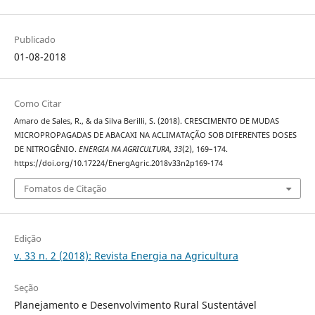
Publicado
01-08-2018
Como Citar
Amaro de Sales, R., & da Silva Berilli, S. (2018). CRESCIMENTO DE MUDAS
MICROPROPAGADAS DE ABACAXI NA ACLIMATAÇÃO SOB DIFERENTES DOSES
DE NITROGÊNIO.
ENERGIA NA AGRICULTURA
,
33
(2), 169–174.
https://doi.org/10.17224/EnergAgric.2018v33n2p169-174
Fomatos de Citação
Edição
v. 33 n. 2 (2018): Revista Energia na Agricultura
Seção
Planejamento e Desenvolvimento Rural Sustentável