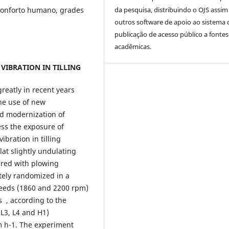
da pesquisa, distribuindo o OJS assi
 conforto humano, grades
outros software de apoio ao sistema 
publicação de acesso público a fontes
acadêmicas.
VIBRATION IN TILLING
reatly in recent years
the use of new
nd modernization of
ess the exposure of
ibration in tilling
at slightly undulating
ared with plowing
tely randomized in a
speeds (1860 and 2200 rpm)
 , according to the
L3, L4 and H1)
km h-1. The experiment