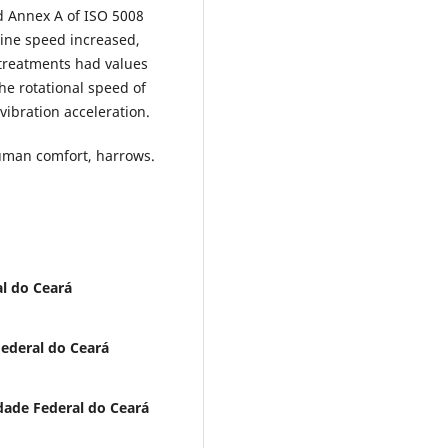
d Annex A of ISO 5008
ine speed increased,
l treatments had values
he rotational speed of
vibration acceleration.
human comfort, harrows.
l do Ceará
ederal do Ceará
dade Federal do Ceará