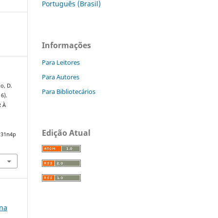
Português (Brasil)
Informações
Para Leitores
Para Autores
o, D.
Para Bibliotecários
16).
 À
Edição Atual
v31n4p
 na