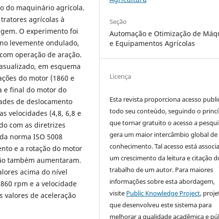
o do maquinário agrícola.
tratores agrícolas à
Seção
agem. O experimento foi
Automação e Otimização de Máq
ano levemente ondulado,
e Equipamentos Agrícolas
com operação de aração.
casualizado, em esquema
Licença
tações do motor (1860 e
e final do motor do
Esta revista proporciona acesso publi
idades de deslocamento
todo seu conteúdo, seguindo o princí
s velocidades (4,8, 6,8 e
que tornar gratuito o acesso a pesqui
do com as diretrizes
gera um maior intercâmbio global de
 da norma ISO 5008
conhecimento. Tal acesso está associ
nto e a rotação do motor
um crescimento da leitura e citação d
ação também aumentaram.
trabalho de um autor. Para maiores
lores acima do nível
informações sobre esta abordagem,
1860 rpm e a velocidade
visite
Public Knowledge Project
, proje
 valores de aceleração
que desenvolveu este sistema para
melhorar a qualidade acadêmica e pú