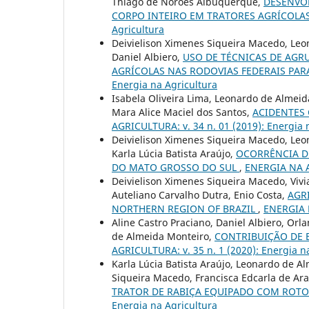
Thiago de Norões Albuquerque,
DESENVO
CORPO INTEIRO EM TRATORES AGRÍCOLA
Agricultura
Deivielison Ximenes Siqueira Macedo, Leon
Daniel Albiero,
USO DE TÉCNICAS DE AGR
AGRÍCOLAS NAS RODOVIAS FEDERAIS PA
Energia na Agricultura
Isabela Oliveira Lima, Leonardo de Almeid
Mara Alice Maciel dos Santos,
ACIDENTES 
AGRICULTURA: v. 34 n. 01 (2019): Energia 
Deivielison Ximenes Siqueira Macedo, Leon
Karla Lúcia Batista Araújo,
OCORRÊNCIA D
DO MATO GROSSO DO SUL
,
ENERGIA NA AG
Deivielison Ximenes Siqueira Macedo, Vivi
Auteliano Carvalho Dutra, Enio Costa,
AGR
NORTHERN REGION OF BRAZIL
,
ENERGIA N
Aline Castro Praciano, Daniel Albiero, Or
de Almeida Monteiro,
CONTRIBUIÇÃO DE 
AGRICULTURA: v. 35 n. 1 (2020): Energia n
Karla Lúcia Batista Araújo, Leonardo de A
Siqueira Macedo, Francisca Edcarla de Ar
TRATOR DE RABIÇA EQUIPADO COM ROT
Energia na Agricultura