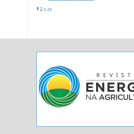
1
2
>
>>