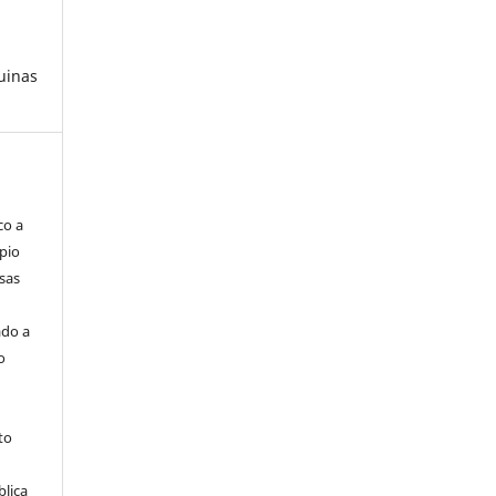
uinas
co a
pio
sas
ado a
o
to
blica