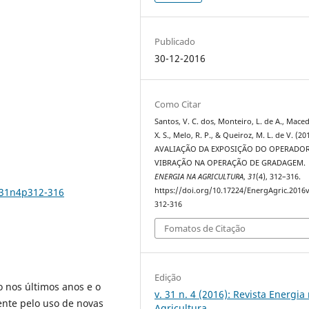
Publicado
30-12-2016
Como Citar
Santos, V. C. dos, Monteiro, L. de A., Maced
X. S., Melo, R. P., & Queiroz, M. L. de V. (20
AVALIAÇÃO DA EXPOSIÇÃO DO OPERADOR
VIBRAÇÃO NA OPERAÇÃO DE GRADAGEM.
ENERGIA NA AGRICULTURA
,
31
(4), 312–316.
v31n4p312-316
https://doi.org/10.17224/EnergAgric.2016
312-316
Fomatos de Citação
Edição
o nos últimos anos e o
v. 31 n. 4 (2016): Revista Energia
ente pelo uso de novas
Agricultura