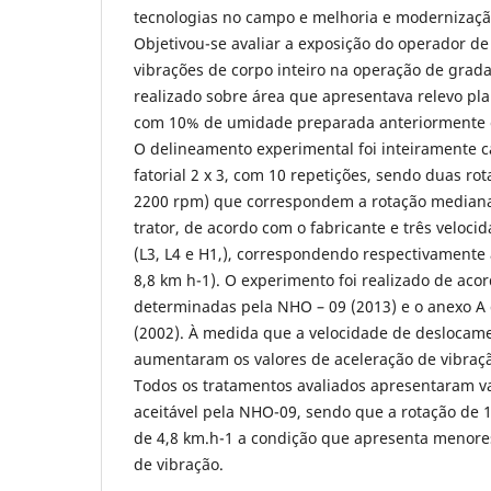
tecnologias no campo e melhoria e modernizaçã
Objetivou-se avaliar a exposição do operador de 
vibrações de corpo inteiro na operação de grad
realizado sobre área que apresentava relevo pl
com 10% de umidade preparada anteriormente 
O delineamento experimental foi inteiramente 
fatorial 2 x 3, com 10 repetições, sendo duas ro
2200 rpm) que correspondem a rotação mediana 
trator, de acordo com o fabricante e três veloc
(L3, L4 e H1,), correspondendo respectivamente a
8,8 km h-1). O experimento foi realizado de acor
determinadas pela NHO – 09 (2013) e o anexo A
(2002). À medida que a velocidade de deslocame
aumentaram os valores de aceleração de vibr
Todos os tratamentos avaliados apresentaram va
aceitável pela NHO-09, sendo que a rotação de 
de 4,8 km.h-1 a condição que apresenta menores
de vibração.