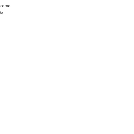
m como
de