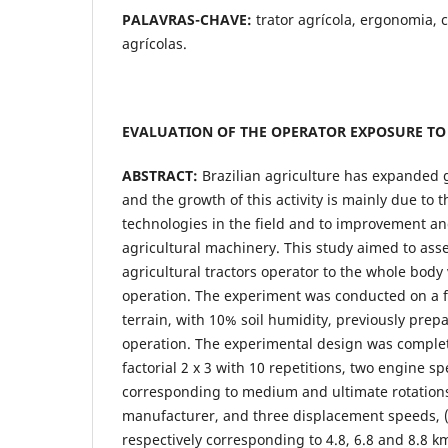
PALAVRAS-CHAVE:
trator agrícola, ergonomia,
agrícolas.
EVALUATION OF THE OPERATOR EXPOSURE TO 
ABSTRACT:
Brazilian agriculture has expanded g
and the growth of this activity is mainly due to 
technologies in the field and to improvement a
agricultural machinery. This study aimed to ass
agricultural tractors operator to the whole body v
operation. The experiment was conducted on a fl
terrain, with 10% soil humidity, previously prep
operation. The experimental design was comple
factorial 2 x 3 with 10 repetitions, two engine 
corresponding to medium and ultimate rotations
manufacturer, and three displacement speeds, (
respectively corresponding to 4.8, 6.8 and 8.8 