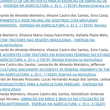
LVIMENTO DE UM ARTEFATO PARA ATENUAÇÃO DA VIBRAÇÃO DE
S
,
ENERGIA NA AGRICULTURA: v. 33 n. 1 (2018): Revista Energia na
ardo de Almeida Monteiro, Viviane Castro dos Santos, Enio Costa,
UPAMENTO E REDE NEURAL EM SINISTROS COM MÁQUINAS
RANAENSES
,
ENERGIA NA AGRICULTURA: v. 33 n. 1 (2018): Revista
a Monteiro, Elivania Maria Sousa Nascimento, Rafaela Paula Melo,
COM TRATORES NAS REGIÕES BRASILEIRAS
,
ENERGIA NA
na Agricultura
ardo de Almeida Monteiro, Viviane Castro dos Santos, Enio Costa,
E ACIDENTES COM TRATORES EM RODOVIAS FEDERAIS NO ESTAD
RICULTURA: v. 33 n. 2 (2018): Revista Energia na Agricultura
ane Castro dos Santos, Leonardo de Almeida Monteiro, Jefferson
ICULTURAL MACHINERY ACCIDENTS IN FEDERAL HIGHWAYS IN THE
A AGRICULTURA: v. 35 n. 1 (2020): Energia na Agricultura
lando de Moraes Possuelo, Lucas Fernando Araújo dos Santos, Leon
BIODIGESTORES PARA A AGRICULTURA FAMILIAR
,
ENERGIA NA
a Agricultura
lmeida Monteiro, Viviane Castro dos Santos, Deivielison Ximenes
aújo Nicolau,
VIBRAÇÃO EM MÃOS E BRAÇOS NA UTILIZAÇÃO DE
OENCANTEIRADOR
,
ENERGIA NA AGRICULTURA: v. 35 n. 3 (2020):