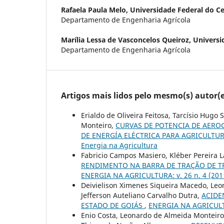
Rafaela Paula Melo,
Universidade Federal do C
Departamento de Engenharia Agrícola
Marília Lessa de Vasconcelos Queiroz,
Universi
Departamento de Engenharia Agrícola
Artigos mais lidos pelo mesmo(s) autor(e
Erialdo de Oliveira Feitosa, Tarcísio Hugo
Monteiro,
CURVAS DE POTENCIA DE AERO
DE ENERGÍA ELÉCTRICA PARA AGRICULTU
Energia na Agricultura
Fabricio Campos Masiero, Kléber Pereira 
RENDIMENTO NA BARRA DE TRAÇÃO DE TR
ENERGIA NA AGRICULTURA: v. 26 n. 4 (2011
Deivielison Ximenes Siqueira Macedo, Leon
Jefferson Auteliano Carvalho Dutra,
ACIDE
ESTADO DE GOIÁS
,
ENERGIA NA AGRICULTUR
Enio Costa, Leonardo de Almeida Monteiro,