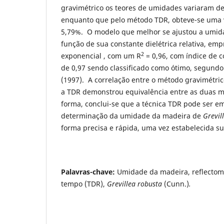
gravimétrico os teores de umidades variaram d
enquanto que pelo método TDR, obteve-se uma 
5,79%. O modelo que melhor se ajustou a umi
função de sua constante dielétrica relativa, emp
2
exponencial , com um R
= 0,96, com índice de
de 0,97 sendo classificado como ótimo, segund
(1997). A correlação entre o método gravimétric
a TDR demonstrou equivalência entre as duas m
forma, conclui-se que a técnica TDR pode ser 
determinação da umidade da madeira de
Grevil
forma precisa e rápida, uma vez estabelecida su
Palavras-chave:
Umidade da madeira, reflectome
tempo (TDR),
Grevillea robusta
(Cunn.)
.