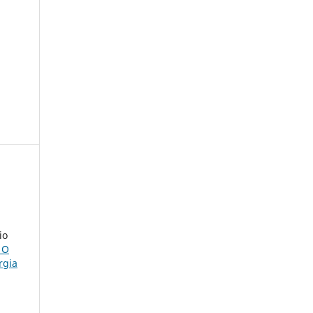
io
 O
rgia