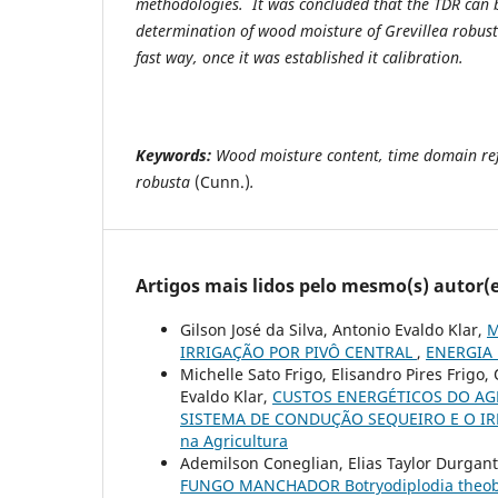
methodologies. It was concluded that the TDR can 
determination of wood moisture of Grevillea robus
fast way, once it was established it calibration.
Keywords:
Wood moisture content, time domain refl
robusta
(Cunn.)
.
Artigos mais lidos pelo mesmo(s) autor(e
Gilson José da Silva, Antonio Evaldo Klar,
M
IRRIGAÇÃO POR PIVÔ CENTRAL
,
ENERGIA N
Michelle Sato Frigo, Elisandro Pires Frig
Evaldo Klar,
CUSTOS ENERGÉTICOS DO AG
SISTEMA DE CONDUÇÃO SEQUEIRO E O I
na Agricultura
Ademilson Coneglian, Elias Taylor Durgan
FUNGO MANCHADOR Botryodiplodia theob