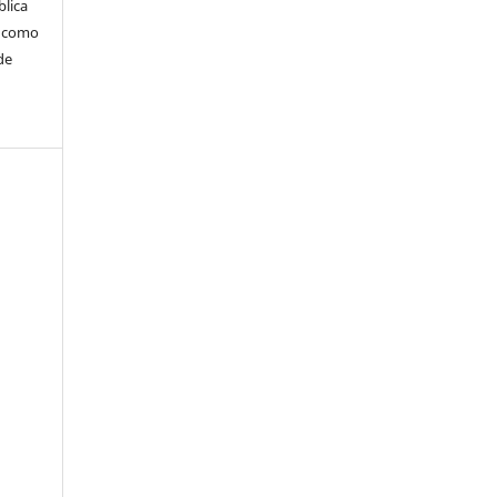
blica
m como
de