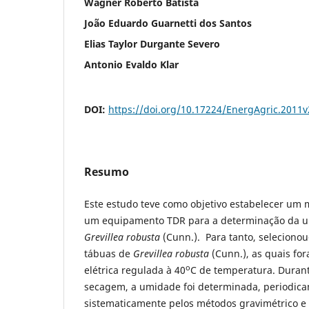
Wagner Roberto Batista
João Eduardo Guarnetti dos Santos
Elias Taylor Durgante Severo
Antonio Evaldo Klar
DOI:
https://doi.org/10.17224/EnergAgric.2011
Resumo
Este estudo teve como objetivo estabelecer um 
um equipamento TDR para a determinação da 
Grevillea robusta
(Cunn.). Para tanto, seleciono
tábuas de
Grevillea robusta
(Cunn.),
as quais fo
o
elétrica regulada à 40
C de temperatura. Durant
secagem, a umidade foi determinada, periodic
sistematicamente pelos métodos gravimétrico e