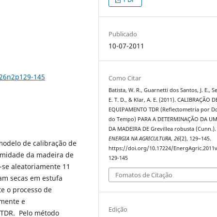
Publicado
10-07-2011
v26n2p129-145
Como Citar
Batista, W. R., Guarnetti dos Santos, J. E., S
E. T. D., & Klar, A. E. (2011). CALIBRAÇÃO 
EQUIPAMENTO TDR (Reflectometria por D
do Tempo) PARA A DETERMINAÇÃO DA U
DA MADEIRA DE Grevillea robusta (Cunn.).
ENERGIA NA AGRICULTURA
,
26
(2), 129–145.
modelo de calibração de
https://doi.org/10.17224/EnergAgric.2011
umidade da madeira de
129-145
u-se aleatoriamente 11
Fomatos de Citação
ram secas em estufa
e o processo de
amente e
Edição
 TDR. Pelo método