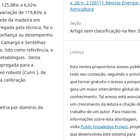
v. 26 n. 2 (2011): Revista Energia
e 125,88% a 6,62%
Agricultura
variação de 119,83% a
dade da madeira em
Seção
regada pela técnica, foi o
Artigo sem classificação na Rev. 
 confiança ou desempenho
o Camargo e Sentelhas
o, tido como referência, e
Licença
etodologias. Desta
empregada para a
Esta revista proporciona acesso publi
lea robusta
(Cunn.), de
todo seu conteúdo, seguindo o princí
a calibração.
que tornar gratuito o acesso a pesqui
gera um maior intercâmbio global de
conhecimento. Tal acesso está associ
um crescimento da leitura e citação d
tria por domínio do
trabalho de um autor. Para maiores
informações sobre esta abordagem,
visite
Public Knowledge Project
, proje
que desenvolveu este sistema para