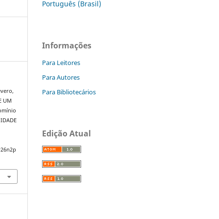
Português (Brasil)
Informações
Para Leitores
Para Autores
Para Bibliotecários
evero,
DE UM
omínio
MIDADE
Edição Atual
v26n2p