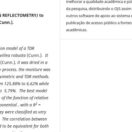
melhorar a qualidade acadêmica e pú
da pesquisa, distribuindo o OJS assi
N REFLECTOMETRY
)
to
outros software de apoio ao sistema 
Cunn.
).
publicação de acesso público a fontes
acadêmicas.
tion model of a TDR
villea robusta
(Cunn.)
.
It
a
(Cunn.)
, it was dried in a
y process, the moisture was
ravimetric and TDR methods.
om 125,88% to 6,62% while
to 5,79%. The best model
of the function of relative
2
xponential
, with a R
=
ey were classified as very
 The correlation between
 to be equivalent for both