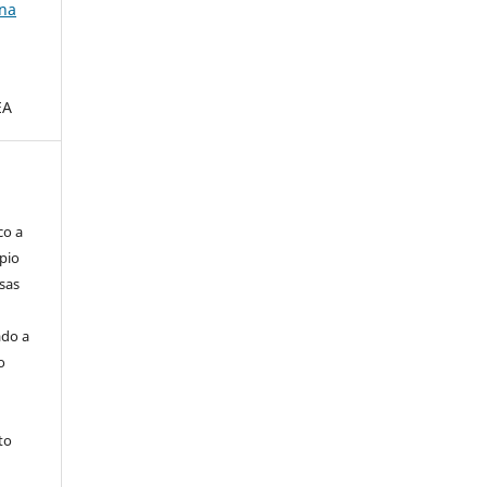
 na
EA
co a
pio
sas
ado a
o
to