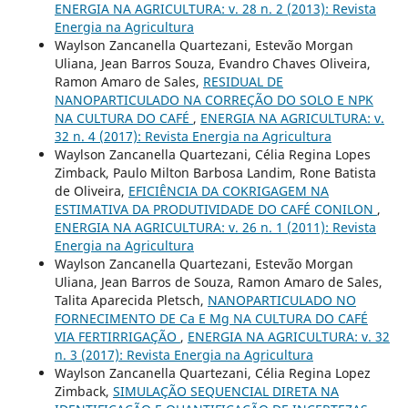
ENERGIA NA AGRICULTURA: v. 28 n. 2 (2013): Revista
Energia na Agricultura
Waylson Zancanella Quartezani, Estevão Morgan
Uliana, Jean Barros Souza, Evandro Chaves Oliveira,
Ramon Amaro de Sales,
RESIDUAL DE
NANOPARTICULADO NA CORREÇÃO DO SOLO E NPK
NA CULTURA DO CAFÉ
,
ENERGIA NA AGRICULTURA: v.
32 n. 4 (2017): Revista Energia na Agricultura
Waylson Zancanella Quartezani, Célia Regina Lopes
Zimback, Paulo Milton Barbosa Landim, Rone Batista
de Oliveira,
EFICIÊNCIA DA COKRIGAGEM NA
ESTIMATIVA DA PRODUTIVIDADE DO CAFÉ CONILON
,
ENERGIA NA AGRICULTURA: v. 26 n. 1 (2011): Revista
Energia na Agricultura
Waylson Zancanella Quartezani, Estevão Morgan
Uliana, Jean Barros de Souza, Ramon Amaro de Sales,
Talita Aparecida Pletsch,
NANOPARTICULADO NO
FORNECIMENTO DE Ca E Mg NA CULTURA DO CAFÉ
VIA FERTIRRIGAÇÃO
,
ENERGIA NA AGRICULTURA: v. 32
n. 3 (2017): Revista Energia na Agricultura
Waylson Zancanella Quartezani, Célia Regina Lopez
Zimback,
SIMULAÇÃO SEQUENCIAL DIRETA NA