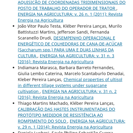
AQUISIÇÃO DE COORDENADAS TRIDIMENSIONAIS DO
POSTO DE TRABALHO DO OPERADOR DE TRATOR
,
ENERGIA NA AGRICULTURA: v. 26 n. 1 (2011): Revista
Energia na Agricultura
João Vitor Paulo Testa, Kléber Pereira Lanças, Murilo
Battistuzzi Martins, Jefferson Sandi, Fernanda
Scaranello Drudi,
DESEMPENHO OPERACIONAL E
ENERGÉTICO DE COLHEDORAS DE CANA-DE-AÇÚCAR
(Saccharum spp.) PARA UMA E DUAS LINHAS DA
CULTURA
,
ENERGIA NA AGRICULTURA: v. 31 n. 3
(2016): Revista Energia na Agricultura
Indiamara Marasca, Barbara Barreto Fernandes,
Giulia Lembo Caterina, Marcelo Scantaburlo Denadai,
Kleber Pereira Lanças,
Chemical properties of ultisol
in different tillage systems under sugarcane
cultivation
,
ENERGIA NA AGRICULTURA: v. 31 n. 2
(2016): Revista Energia na Agricultura
Thiago Martins Machado, Kléber Pereira Lanças,
CALIBRAÇÃO DAS HASTES INSTRUMENTADAS DO
PROTÓTIPO MEDIDOR DE RESISTÊNCIA AO
ROMPIMENTO DO SOLO
,
ENERGIA NA AGRICULTURA:
v. 29 n. 1 (2014): Revista Energia na Agricultura
Daniela Luchesi, Saulo Philipe Sebastião Guerra,