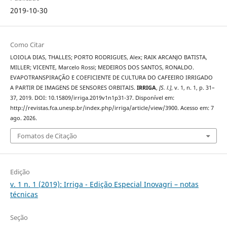
2019-10-30
Como Citar
LOIOLA DIAS, THALLES; PORTO RODRIGUES, Alex; RAIK ARCANJO BATISTA,
MILLER; VICENTE, Marcelo Rossi; MEDEIROS DOS SANTOS, RONALDO.
EVAPOTRANSPIRAÇÃO E COEFICIENTE DE CULTURA DO CAFEEIRO IRRIGADO
A PARTIR DE IMAGENS DE SENSORES ORBITAIS.
IRRIGA
,
[S. l.]
, v. 1, n. 1, p. 31–
37, 2019. DOI: 10.15809/irriga.2019v1n1p31-37. Disponível em:
http://revistas.fca.unesp.br/index.php/irriga/article/view/3900. Acesso em: 7
ago. 2026.
Fomatos de Citação
Edição
v. 1 n. 1 (2019): Irriga - Edição Especial Inovagri – notas
técnicas
Seção