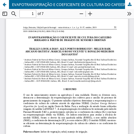
EVAPOTRANSPIRAÇÃO E COEFICIENTE DE CULTURA DO CAFEEIRO IRRIGADO A PARTIR DE IMAGENS DE SENSORES ORBITAIS