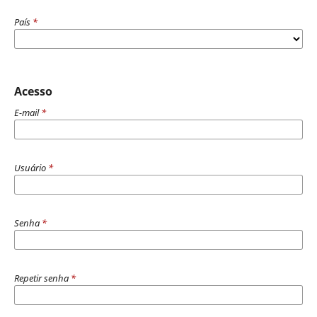
País
*
Acesso
E-mail
*
Usuário
*
Senha
*
Repetir senha
*