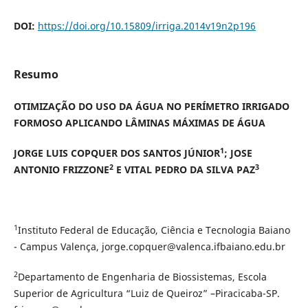
DOI:
https://doi.org/10.15809/irriga.2014v19n2p196
Resumo
OTIMIZAÇÃO DO USO DA ÁGUA NO PERÍMETRO IRRIGADO
FORMOSO APLICANDO LÂMINAS MÁXIMAS DE ÁGUA
1
JORGE LUIS COPQUER DOS SANTOS JÚNIOR
; JOSE
2
3
ANTONIO FRIZZONE
E VITAL PEDRO DA SILVA PAZ
1
Instituto Federal de Educação, Ciência e Tecnologia Baiano
- Campus Valença, jorge.copquer@valenca.ifbaiano.edu.br
2
Departamento de Engenharia de Biossistemas, Escola
Superior de Agricultura “Luiz de Queiroz” –Piracicaba-SP.