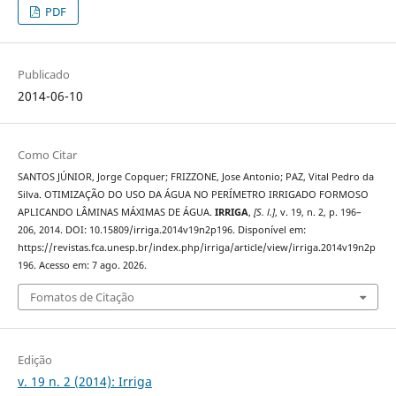
PDF
Publicado
2014-06-10
Como Citar
SANTOS JÚNIOR, Jorge Copquer; FRIZZONE, Jose Antonio; PAZ, Vital Pedro da
Silva. OTIMIZAÇÃO DO USO DA ÁGUA NO PERÍMETRO IRRIGADO FORMOSO
APLICANDO LÂMINAS MÁXIMAS DE ÁGUA.
IRRIGA
,
[S. l.]
, v. 19, n. 2, p. 196–
206, 2014. DOI: 10.15809/irriga.2014v19n2p196. Disponível em:
https://revistas.fca.unesp.br/index.php/irriga/article/view/irriga.2014v19n2p
196. Acesso em: 7 ago. 2026.
Fomatos de Citação
Edição
v. 19 n. 2 (2014): Irriga