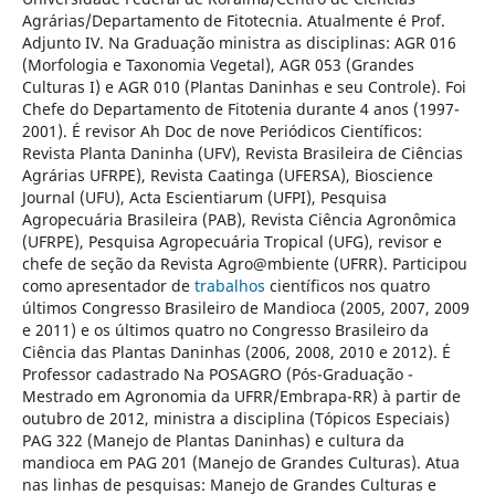
Agrárias/Departamento de Fitotecnia. Atualmente é Prof.
Adjunto IV. Na Graduação ministra as disciplinas: AGR 016
(Morfologia e Taxonomia Vegetal), AGR 053 (Grandes
Culturas I) e AGR 010 (Plantas Daninhas e seu Controle). Foi
Chefe do Departamento de Fitotenia durante 4 anos (1997-
2001). É revisor Ah Doc de nove Periódicos Científicos:
Revista Planta Daninha (UFV), Revista Brasileira de Ciências
Agrárias UFRPE), Revista Caatinga (UFERSA), Bioscience
Journal (UFU), Acta Escientiarum (UFPI), Pesquisa
Agropecuária Brasileira (PAB), Revista Ciência Agronômica
(UFRPE), Pesquisa Agropecuária Tropical (UFG), revisor e
chefe de seção da Revista Agro@mbiente (UFRR). Participou
como apresentador de
trabalhos
científicos nos quatro
últimos Congresso Brasileiro de Mandioca (2005, 2007, 2009
e 2011) e os últimos quatro no Congresso Brasileiro da
Ciência das Plantas Daninhas (2006, 2008, 2010 e 2012). É
Professor cadastrado Na POSAGRO (Pós-Graduação -
Mestrado em Agronomia da UFRR/Embrapa-RR) à partir de
outubro de 2012, ministra a disciplina (Tópicos Especiais)
PAG 322 (Manejo de Plantas Daninhas) e cultura da
mandioca em PAG 201 (Manejo de Grandes Culturas). Atua
nas linhas de pesquisas: Manejo de Grandes Culturas e