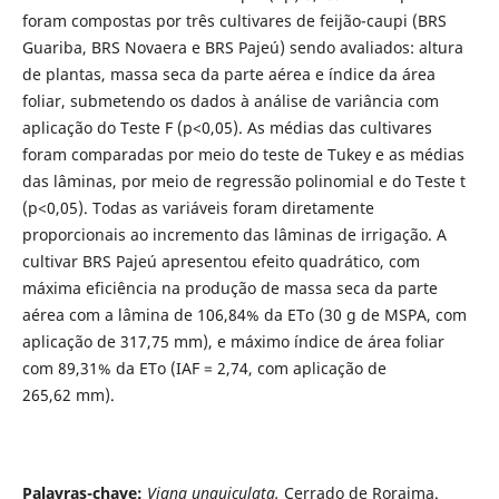
foram compostas por três cultivares de feijão-caupi (BRS
Guariba, BRS Novaera e BRS Pajeú) sendo avaliados: altura
de plantas, massa seca da parte aérea e índice da área
foliar, submetendo os dados à análise de variância com
aplicação do Teste F (p<0,05). As médias das cultivares
foram comparadas por meio do teste de Tukey e as médias
das lâminas, por meio de regressão polinomial e do Teste t
(p<0,05). Todas as variáveis foram diretamente
proporcionais ao incremento das lâminas de irrigação. A
cultivar BRS Pajeú apresentou efeito quadrático, com
máxima eficiência na produção de massa seca da parte
aérea com a lâmina de 106,84% da ETo (30 g de MSPA, com
aplicação de 317,75 mm), e máximo índice de área foliar
com 89,31% da ETo (IAF = 2,74, com aplicação de
265,62 mm).
Palavras-chave:
Vigna
unguiculata.
Cerrado de Roraima.