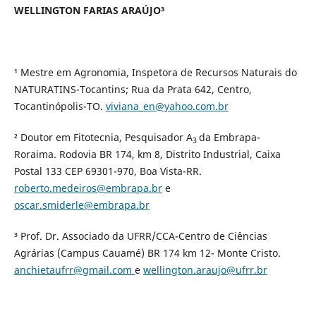
WELLINGTON FARIAS ARAÚJO³
¹ Mestre em Agronomia, Inspetora de Recursos Naturais do
NATURATINS-Tocantins; Rua da Prata 642, Centro,
Tocantinópolis-TO.
viviana_en@yahoo.com.br
² Doutor em Fitotecnia, Pesquisador A
da Embrapa-
3
Roraima. Rodovia BR 174, km 8, Distrito Industrial, Caixa
Postal 133 CEP 69301-970, Boa Vista-RR.
roberto.medeiros@embrapa.br
e
oscar.smiderle@embrapa.br
³ Prof. Dr. Associado da UFRR/CCA-Centro de Ciências
Agrárias (Campus Cauamé) BR 174 km 12- Monte Cristo.
anchietaufrr@gmail.com
e
wellington.araujo@ufrr.br