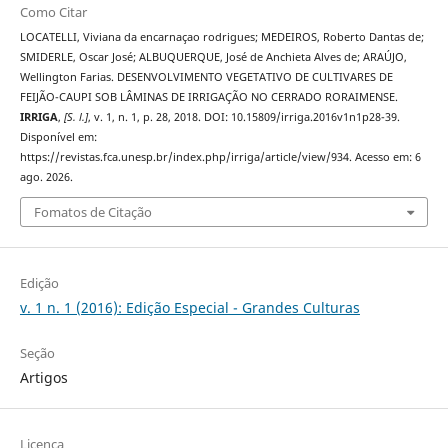
Como Citar
LOCATELLI, Viviana da encarnaçao rodrigues; MEDEIROS, Roberto Dantas de;
SMIDERLE, Oscar José; ALBUQUERQUE, José de Anchieta Alves de; ARAÚJO,
Wellington Farias. DESENVOLVIMENTO VEGETATIVO DE CULTIVARES DE
FEIJÃO-CAUPI SOB LÂMINAS DE IRRIGAÇÃO NO CERRADO RORAIMENSE.
IRRIGA
,
[S. l.]
, v. 1, n. 1, p. 28, 2018. DOI: 10.15809/irriga.2016v1n1p28-39.
Disponível em:
https://revistas.fca.unesp.br/index.php/irriga/article/view/934. Acesso em: 6
ago. 2026.
Fomatos de Citação
Edição
v. 1 n. 1 (2016): Edição Especial - Grandes Culturas
Seção
Artigos
Licença