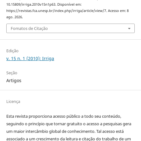
10.15809/irriga.2010v15n1p63. Disponível em:
https://revistas.fca.unesp.br/index.php/irriga/article/view/7. Acesso em: 8
ago. 2026.
Fomatos de Citação
Edição
v. 15 n. 1 (2010): Irriga
Seção
Artigos
Licença
Esta revista proporciona acesso público a todo seu conteúdo,
seguindo o princípio que tornar gratuito o acesso a pesquisas gera
um maior intercâmbio global de conhecimento. Tal acesso está
associado a um crescimento da leitura e citação do trabalho de um