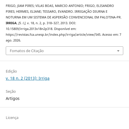
FRIGO, JIAM PIRES; VILAS BOAS, MARCIO ANTONIO; FRIGO, ELISANDRO
PIRES; HERMES, ELIANE; TESSARO, EVANDRO. IRRIGAÇÃO DIURNA E
NOTURNA EM UM SISTEMA DE ASPERSÃO CONVENCIONAL EM PALOTINA-PR.
IRRIGA
,
[S. l.]
, v. 18, n. 2, p. 318–327, 2013. DOI:
10.15809/irriga.2013v18n2p318. Disponível em:
https://revistas.fca.unesp.br/index.php/irriga/article/view/545. Acesso em: 7
ago. 2026.
Fomatos de Citação
Edição
v. 18 n. 2 (2013): Irriga
Seção
Artigos
Licença