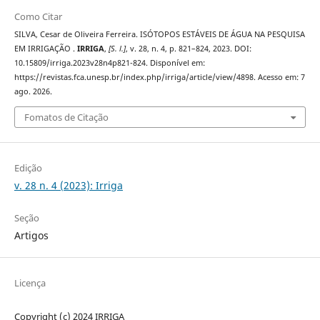
Como Citar
SILVA, Cesar de Oliveira Ferreira. ISÓTOPOS ESTÁVEIS DE ÁGUA NA PESQUISA
EM IRRIGAÇÃO .
IRRIGA
,
[S. l.]
, v. 28, n. 4, p. 821–824, 2023. DOI:
10.15809/irriga.2023v28n4p821-824. Disponível em:
https://revistas.fca.unesp.br/index.php/irriga/article/view/4898. Acesso em: 7
ago. 2026.
Fomatos de Citação
Edição
v. 28 n. 4 (2023): Irriga
Seção
Artigos
Licença
Copyright (c) 2024 IRRIGA