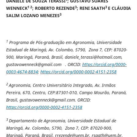
DANIELE DE SOUZA TERASSI
; GUSTAVO SOARES
1 2
3
3
WENNECK
; ROBERTO REZENDE
; RENI SAATH
E CLÁUDIA
3
SALIM LOZANO MENEZES
1
Programa de Pós-graduação em Agronomia, Universidade
Estadual de Maringá,
Av. Colombo, 5790, Zona 7, CEP: 87020-
900, Maringá, Paraná, Brasil, daniele_terassi@hotmail.com,
gustavowenneck@gmail.com . ORCID:
https://orcid.org/0000-
0003-4674-8834
;
https://orcid.org/0000-0002-4151-2358
2
Agronomia, Centro Universitário Integrado, Av. Irmãos
Pereira, 670, Centro, CEP:87301-010, Campo Mourão, Paraná,
Brasil, gustavowenneck@gmail.com. ORCID:
https://orcid.org/0000-0002-4151-2358
3
Departamento de Agronomia, Universidade Estadual de
Maringá,
Av. Colombo, 5790, Zona 7, CEP: 87020-900,
Maringá, Paraná, Brasil, rrezende@uem.br, rsaath@uem.br,