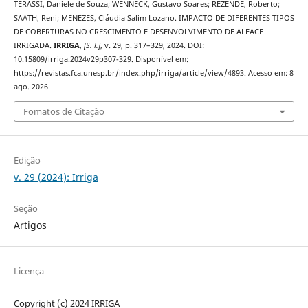
TERASSI, Daniele de Souza; WENNECK, Gustavo Soares; REZENDE, Roberto;
SAATH, Reni; MENEZES, Cláudia Salim Lozano. IMPACTO DE DIFERENTES TIPOS
DE COBERTURAS NO CRESCIMENTO E DESENVOLVIMENTO DE ALFACE
IRRIGADA.
IRRIGA
,
[S. l.]
, v. 29, p. 317–329, 2024. DOI:
10.15809/irriga.2024v29p307-329. Disponível em:
https://revistas.fca.unesp.br/index.php/irriga/article/view/4893. Acesso em: 8
ago. 2026.
Fomatos de Citação
Edição
v. 29 (2024): Irriga
Seção
Artigos
Licença
Copyright (c) 2024 IRRIGA