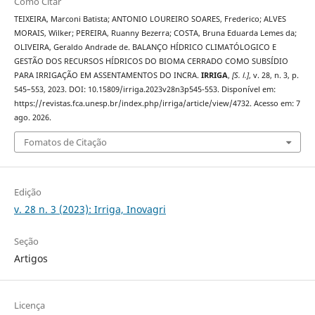
Como Citar
TEIXEIRA, Marconi Batista; ANTONIO LOUREIRO SOARES, Frederico; ALVES
MORAIS, Wilker; PEREIRA, Ruanny Bezerra; COSTA, Bruna Eduarda Lemes da;
OLIVEIRA, Geraldo Andrade de. BALANÇO HÍDRICO CLIMATÓLOGICO E
GESTÃO DOS RECURSOS HÍDRICOS DO BIOMA CERRADO COMO SUBSÍDIO
PARA IRRIGAÇÃO EM ASSENTAMENTOS DO INCRA.
IRRIGA
,
[S. l.]
, v. 28, n. 3, p.
545–553, 2023. DOI: 10.15809/irriga.2023v28n3p545-553. Disponível em:
https://revistas.fca.unesp.br/index.php/irriga/article/view/4732. Acesso em: 7
ago. 2026.
Fomatos de Citação
Edição
v. 28 n. 3 (2023): Irriga, Inovagri
Seção
Artigos
Licença