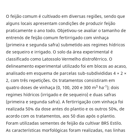
O feijão comum é cultivado em diversas regiões, sendo que
alguns locais apresentam condições de produzir feijão
praticamente o ano todo. Objetivou-se avaliar o tamanho de
entrenós de feijão comum fertirrigado com vinhaça
(primeira e segunda safra) submetido aos regimes hídricos
de sequeiro e irrigado. O solo da área experimental é
classificado como Latossolo Vermelho distroférrico. O
delineamento experimental utilizado foi em blocos ao acaso,
analisado em esquema de parcelas sub-subdivididas 4 × 2 ×
2, com três repetições. Os tratamentos consistiram em
3
-1
quatro doses de vinhaça (0, 100, 200 e 300 m
ha
); dois
regimes hídricos (irrigado e de sequeiro) e duas safras
(primeira e segunda safra). A fertirrigação com vinhaça foi
realizada 50% da dose antes do plantio e os outros 50%, de
acordo com os tratamentos, aos 50 dias após o plantio.
Foram utilizadas sementes de feijão da cultivar BRS Estilo.
As características morfológicas foram realizadas, nas linhas