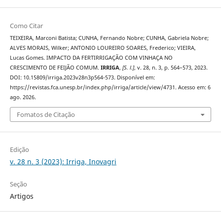
Como Citar
TEIXEIRA, Marconi Batista; CUNHA, Fernando Nobre; CUNHA, Gabriela Nobre;
ALVES MORAIS, Wilker; ANTONIO LOUREIRO SOARES, Frederico; VIEIRA,
Lucas Gomes. IMPACTO DA FERTIRRIGAÇÃO COM VINHAÇA NO
CRESCIMENTO DE FEIJÃO COMUM.
IRRIGA
,
[S. l.]
, v. 28, n. 3, p. 564–573, 2023.
DOI: 10.15809/irriga.2023v28n3p564-573. Disponível em:
https://revistas.fca.unesp.br/index.php/irriga/article/view/4731. Acesso em: 6
ago. 2026.
Fomatos de Citação
Edição
v. 28 n. 3 (2023): Irriga, Inovagri
Seção
Artigos