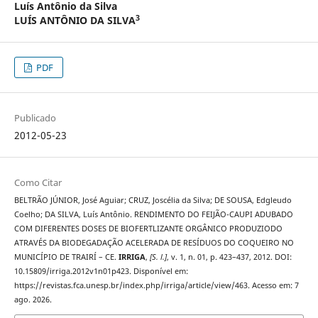
Luís Antônio da Silva
3
LUÍS ANTÔNIO DA SILVA
PDF
Publicado
2012-05-23
Como Citar
BELTRÃO JÚNIOR, José Aguiar; CRUZ, Joscélia da Silva; DE SOUSA, Edgleudo
Coelho; DA SILVA, Luís Antônio. RENDIMENTO DO FEIJÃO-CAUPI ADUBADO
COM DIFERENTES DOSES DE BIOFERTLIZANTE ORGÂNICO PRODUZIODO
ATRAVÉS DA BIODEGADAÇÃO ACELERADA DE RESÍDUOS DO COQUEIRO NO
MUNICÍPIO DE TRAIRÍ – CE.
IRRIGA
,
[S. l.]
, v. 1, n. 01, p. 423–437, 2012. DOI:
10.15809/irriga.2012v1n01p423. Disponível em:
https://revistas.fca.unesp.br/index.php/irriga/article/view/463. Acesso em: 7
ago. 2026.