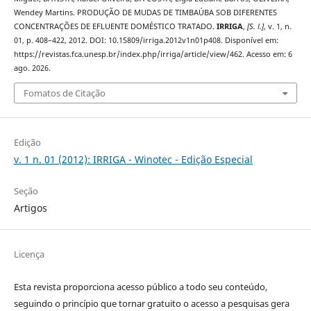
Wendey Martins. PRODUÇÃO DE MUDAS DE TIMBAÚBA SOB DIFERENTES
CONCENTRAÇÕES DE EFLUENTE DOMÉSTICO TRATADO.
IRRIGA
,
[S. l.]
, v. 1, n.
01, p. 408–422, 2012. DOI: 10.15809/irriga.2012v1n01p408. Disponível em:
https://revistas.fca.unesp.br/index.php/irriga/article/view/462. Acesso em: 6
ago. 2026.
Fomatos de Citação
Edição
v. 1 n. 01 (2012): IRRIGA - Winotec - Edição Especial
Seção
Artigos
Licença
Esta revista proporciona acesso público a todo seu conteúdo,
seguindo o princípio que tornar gratuito o acesso a pesquisas gera