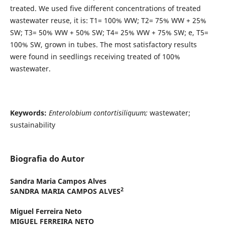
treated. We used five different concentrations of treated
wastewater reuse, it is: T1= 100% WW; T2= 75% WW + 25%
SW; T3= 50% WW + 50% SW; T4= 25% WW + 75% SW; e, T5=
100% SW, grown in tubes. The most satisfactory results
were found in seedlings receiving treated of 100%
wastewater.
Keywords:
Enterolobium contortisiliquum;
wastewater;
sustainability
Biografia do Autor
Sandra Maria Campos Alves
2
SANDRA MARIA CAMPOS ALVES
Miguel Ferreira Neto
MIGUEL FERREIRA NETO