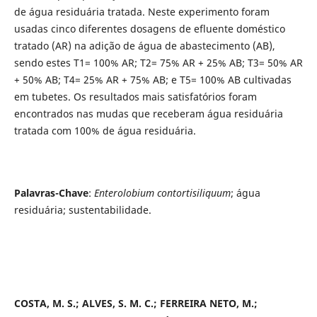
de água residuária tratada. Neste experimento foram
usadas cinco diferentes dosagens de efluente doméstico
tratado (AR) na adição de água de abastecimento (AB),
sendo estes T1= 100% AR; T2= 75% AR + 25% AB; T3= 50% AR
+ 50% AB; T4= 25% AR + 75% AB; e T5= 100% AB cultivadas
em tubetes. Os resultados mais satisfatórios foram
encontrados nas mudas que receberam água residuária
tratada com 100% de água residuária.
Palavras-Chave
:
Enterolobium contortisiliquum
; água
residuária; sustentabilidade.
COSTA, M. S.; ALVES, S. M. C.; FERREIRA NETO, M.;