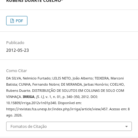
RUBENS DUARTE COELHO
PDF
Publicado
2012-05-23
Como Citar
DA SILVA, Nelmicio Furtado; LELIS NETO, João Alberto; TEIXEIRA, Marconi
Batista; CUNHA, Fernando Nobre; DE MIRANDA, Jarbas Honório; COELHO,
Rubens Duarte. DISTRIBUIÇÃO DE SOLUTOS EM COLUNAS DE SOLO COM
VINHAÇA.
IRRIGA
,
[S. l.]
, v. 1, n. 01, p. 340–350, 2012. DOI:
10.15809/irriga.2012v1n01p340. Disponível em:
https://revistas.fca.unesp.br/index.php/irriga/article/view/457. Acesso em: 8
ago. 2026.
Fomatos de Citação