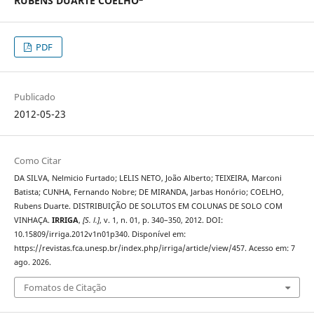
RUBENS DUARTE COELHO
PDF
Publicado
2012-05-23
Como Citar
DA SILVA, Nelmicio Furtado; LELIS NETO, João Alberto; TEIXEIRA, Marconi
Batista; CUNHA, Fernando Nobre; DE MIRANDA, Jarbas Honório; COELHO,
Rubens Duarte. DISTRIBUIÇÃO DE SOLUTOS EM COLUNAS DE SOLO COM
VINHAÇA.
IRRIGA
,
[S. l.]
, v. 1, n. 01, p. 340–350, 2012. DOI:
10.15809/irriga.2012v1n01p340. Disponível em:
https://revistas.fca.unesp.br/index.php/irriga/article/view/457. Acesso em: 7
ago. 2026.
Fomatos de Citação