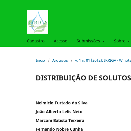
Cadastro
Acesso
Submissões
Sobre
Início
/
Arquivos
/
v. 1 n. 01 (2012): IRRIGA - Winot
DISTRIBUIÇÃO DE SOLUTO
Nelmicio Furtado da Silva
João Alberto Lelis Neto
Marconi Batista Teixeira
Fernando Nobre Cunha