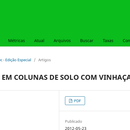
Métricas
Atual
Arquivos
Buscar
Taxas
Con
ec - Edição Especial
/
Artigos
S EM COLUNAS DE SOLO COM VINHAÇ
PDF
Publicado
2012-05-23