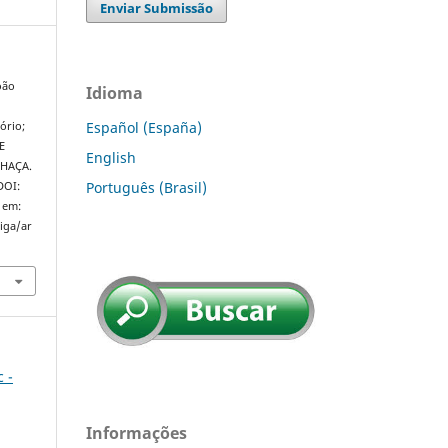
Enviar Submissão
oão
Idioma
,
Español (España)
ório;
E
English
HAÇA.
Português (Brasil)
 DOI:
 em:
riga/ar
c -
Informações