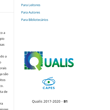
Para Leitores
Para Autores
Para Bibliotecários
co a
pio
sas
ado a
o
orais
ga são
itos
co.
ta de
Qualis 2017-2020 -
B1
ara
aiores