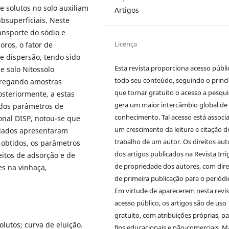
 solutos no solo auxiliam
Artigos
bsuperficiais. Neste
ansporte do sódio e
Licença
oros, o fator de
de dispersão, tendo sido
Esta revista proporciona acesso públi
e solo Nitossolo
todo seu conteúdo, seguindo o princí
pregando amostras
que tornar gratuito o acesso a pesqui
steriormente, a estas
gera um maior intercâmbio global de
 dos parâmetros de
conhecimento. Tal acesso está associ
onal DISP, notou-se que
um crescimento da leitura e citação d
udados apresentaram
trabalho de um autor. Os direitos aut
 obtidos, os parâmetros
dos artigos publicados na Revista Irri
eitos de adsorção e de
de propriedade dos autores, com dire
es na vinhaça,
de primeira publicação para o periódi
Em virtude de aparecerem nesta revis
acesso público, os artigos são de uso
gratuito, com atribuições próprias, p
olutos; curva de eluição.
fins educacionais e não-comerciais. M