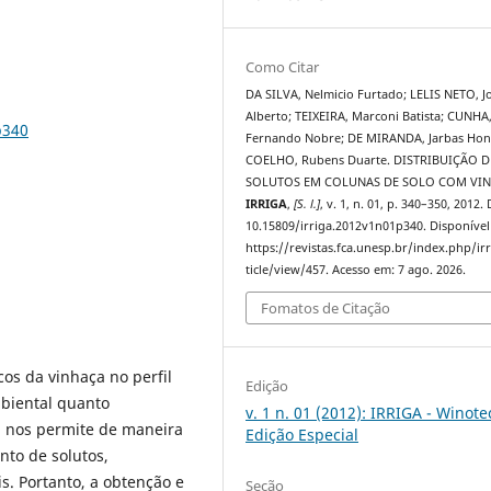
Como Citar
DA SILVA, Nelmicio Furtado; LELIS NETO, J
Alberto; TEIXEIRA, Marconi Batista; CUNHA
p340
Fernando Nobre; DE MIRANDA, Jarbas Hon
COELHO, Rubens Duarte. DISTRIBUIÇÃO D
SOLUTOS EM COLUNAS DE SOLO COM VIN
IRRIGA
,
[S. l.]
, v. 1, n. 01, p. 340–350, 2012.
10.15809/irriga.2012v1n01p340. Disponível
https://revistas.fca.unesp.br/index.php/ir
ticle/view/457. Acesso em: 7 ago. 2026.
Fomatos de Citação
os da vinhaça no perfil
Edição
mbiental quanto
v. 1 n. 01 (2012): IRRIGA - Winote
 nos permite de maneira
Edição Especial
to de solutos,
. Portanto, a obtenção e
Seção