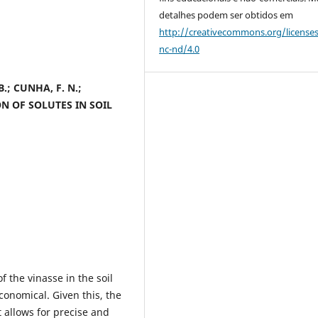
detalhes podem ser obtidos em
http://creativecommons.org/license
nc-nd/4.0
 B.; CUNHA, F. N.;
ON OF SOLUTES IN SOIL
 the vinasse in the soil
conomical. Given this, the
 allows for precise and