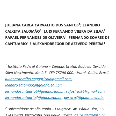
1
JULIANA CARLA CARVALHO DOS SANTOS
; LEANDRO
1
2
CAIXETA SALOMÃO
; LUIS FERNANDO VIEIRA DA SILVA
;
1
RAFAEL FERNANDES DE OLIVEIRA
, FERNANDO SOARES DE
1
1
CANTUÁRIO
E ALEXANDRE IGOR DE AZEVEDO PEREIRA
1
Instituto Federal Goiano – Campus Urutaí, Rodovia Geraldo
Silva Nascimento, Km 2,5, CEP 75790-000, Urutaí, Goiás, Brasil,
julianacarvalho.engagricola@gmail.com
;
leandro.salomao@ifgoiano.edu.br
;
fernandocantuario@ifgoiano.edu.br
;
rafaelrfo96@gmail.com
;
fernandocantuario@ifoiano.edu.br
;
pereira@ifgoiano.edu.br
2
Universidade de São Paulo – Esalq/USP, Av. Pádua Dias, CEP
13418-900, Piracicaba, São Paulo, Brasil,
vieira.silva@usp.br