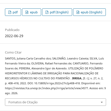
pdf
epub
pdf (English)
epub (English)
Publicado
2022-06-29
Como Citar
SANTOS, Juliana Carla Carvalho dos; SALOMÃO, Leandro Caixeta; SILVA, Luís
Fernando Vieira da; OLIVEIRA, Rafael Fernandes de; CANTUARIO, Fernando
Soares de; PEREIRA, Alexandre Igor de Azevedo. UTILIZAÇÃO DE POLÍMERO
HIDRORETENTOR E LÂMINAS DE IRRIGAÇÃO PARA RACIONALIZAÇÃO DE
RECURSOS HÍDRICOS NO CULTIVO DO PIMENTÃO .
IRRIGA
,
[S. l.]
, v. 27, n. 2,
p. 408–418, 2022. DOI: 10.15809/irriga.2022v27n2p408-418. Disponível em:
https://revistas.fca.unesp.br/index.php/irriga/article/view/4577. Acesso em: 9
ago. 2026.
Fomatos de Citação