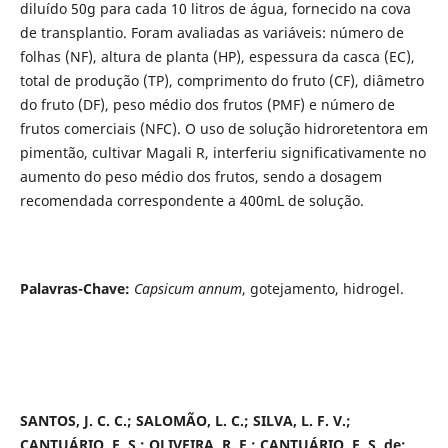
diluído 50g para cada 10 litros de água, fornecido na cova
de transplantio. Foram avaliadas as variáveis: número de
folhas (NF), altura de planta (HP), espessura da casca (EC),
total de produção (TP), comprimento do fruto (CF), diâmetro
do fruto (DF), peso médio dos frutos (PMF) e número de
frutos comerciais (NFC). O uso de solução hidroretentora em
pimentão, cultivar Magali R, interferiu significativamente no
aumento do peso médio dos frutos, sendo a dosagem
recomendada correspondente a 400mL de solução.
Palavras-Chave:
Capsicum annum
, gotejamento, hidrogel.
SANTOS, J. C. C.; SALOMÃO, L. C.; SILVA, L. F. V.;
CANTUÁRIO, F. S.; OLIVEIRA, R. F.; CANTUÁRIO, F. S. de;