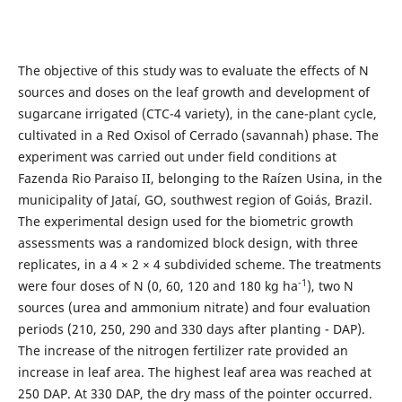
The objective of this study was to evaluate the effects of N
sources and doses on the leaf growth and development of
sugarcane irrigated (CTC-4 variety), in the cane-plant cycle,
cultivated in a Red Oxisol of Cerrado (savannah) phase. The
experiment was carried out under field conditions at
Fazenda Rio Paraiso II, belonging to the Raízen Usina, in the
municipality of Jataí, GO, southwest region of Goiás, Brazil.
The experimental design used for the biometric growth
assessments was a randomized block design, with three
replicates, in a 4 × 2 × 4 subdivided scheme. The treatments
-1
were four doses of N (0, 60, 120 and 180 kg ha
), two N
sources (urea and ammonium nitrate) and four evaluation
periods (210, 250, 290 and 330 days after planting - DAP).
The increase of the nitrogen fertilizer rate provided an
increase in leaf area. The highest leaf area was reached at
250 DAP. At 330 DAP, the dry mass of the pointer occurred.