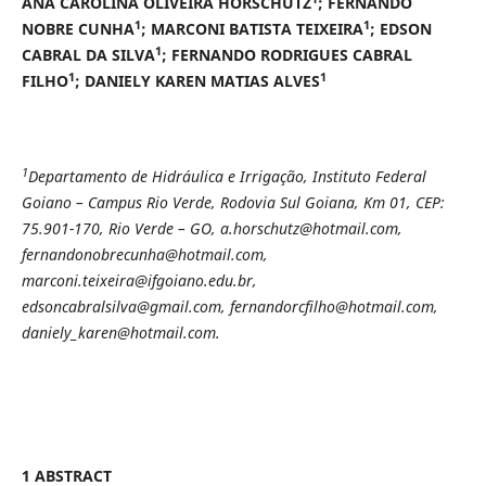
ANA CAROLINA OLIVEIRA HORSCHUTZ
; FERNANDO
1
1
NOBRE CUNHA
; MARCONI BATISTA TEIXEIRA
; EDSON
1
CABRAL DA SILVA
; FERNANDO RODRIGUES CABRAL
1
1
FILHO
; DANIELY KAREN MATIAS ALVES
1
Departamento de Hidráulica e Irrigação, Instituto Federal
Goiano – Campus Rio Verde, Rodovia Sul Goiana, Km 01, CEP:
75.901-170, Rio Verde – GO, a.horschutz@hotmail.com,
fernandonobrecunha@hotmail.com,
marconi.teixeira@ifgoiano.edu.br,
edsoncabralsilva@gmail.com, fernandorcfilho@hotmail.com,
daniely_karen@hotmail.com.
1 ABSTRACT