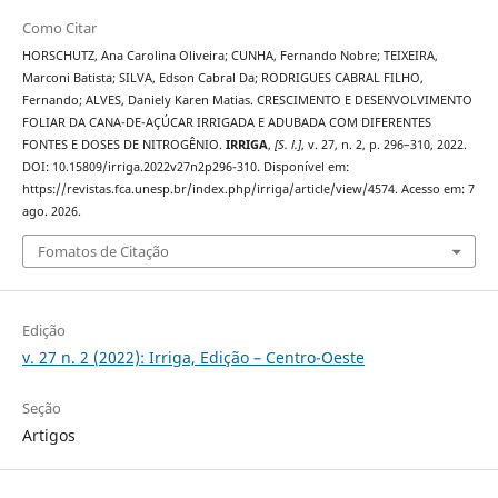
Como Citar
HORSCHUTZ, Ana Carolina Oliveira; CUNHA, Fernando Nobre; TEIXEIRA,
Marconi Batista; SILVA, Edson Cabral Da; RODRIGUES CABRAL FILHO,
Fernando; ALVES, Daniely Karen Matias. CRESCIMENTO E DESENVOLVIMENTO
FOLIAR DA CANA-DE-AÇÚCAR IRRIGADA E ADUBADA COM DIFERENTES
FONTES E DOSES DE NITROGÊNIO.
IRRIGA
,
[S. l.]
, v. 27, n. 2, p. 296–310, 2022.
DOI: 10.15809/irriga.2022v27n2p296-310. Disponível em:
https://revistas.fca.unesp.br/index.php/irriga/article/view/4574. Acesso em: 7
ago. 2026.
Fomatos de Citação
Edição
v. 27 n. 2 (2022): Irriga, Edição – Centro-Oeste
Seção
Artigos