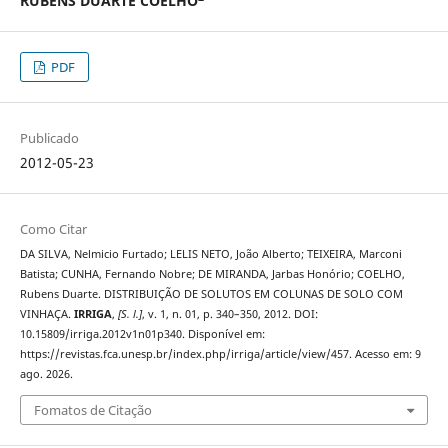
RUBENS DUARTE COELHO
PDF
Publicado
2012-05-23
Como Citar
DA SILVA, Nelmicio Furtado; LELIS NETO, João Alberto; TEIXEIRA, Marconi
Batista; CUNHA, Fernando Nobre; DE MIRANDA, Jarbas Honório; COELHO,
Rubens Duarte. DISTRIBUIÇÃO DE SOLUTOS EM COLUNAS DE SOLO COM
VINHAÇA.
IRRIGA
,
[S. l.]
, v. 1, n. 01, p. 340–350, 2012. DOI:
10.15809/irriga.2012v1n01p340. Disponível em:
https://revistas.fca.unesp.br/index.php/irriga/article/view/457. Acesso em: 9
ago. 2026.
Fomatos de Citação