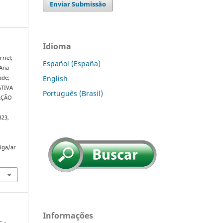
Enviar Submissão
Idioma
riel;
Español (España)
Ana
English
ade;
ATIVA
Português (Brasil)
AÇÃO
323,
riga/ar
Informações
c -