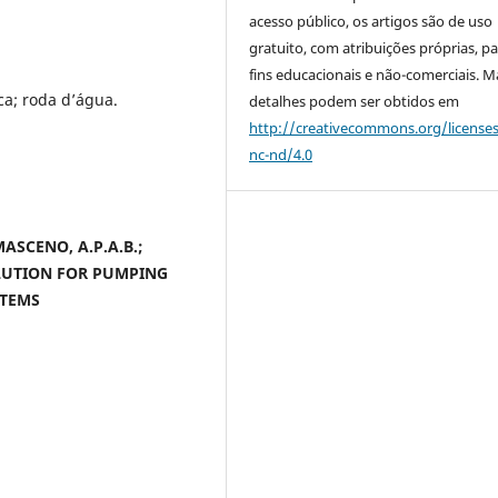
acesso público, os artigos são de uso
gratuito, com atribuições próprias, p
fins educacionais e não-comerciais. M
ca; roda d’água.
detalhes podem ser obtidos em
http://creativecommons.org/license
nc-nd/4.0
MASCENO, A.P.A.B.;
OLUTION FOR PUMPING
STEMS