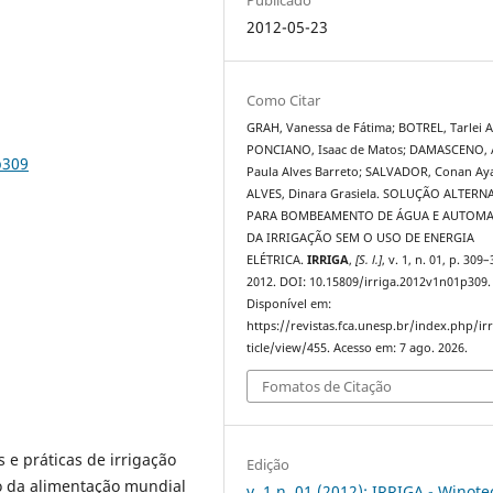
2012-05-23
Como Citar
GRAH, Vanessa de Fátima; BOTREL, Tarlei Ar
PONCIANO, Isaac de Matos; DAMASCENO, 
p309
Paula Alves Barreto; SALVADOR, Conan Ay
ALVES, Dinara Grasiela. SOLUÇÃO ALTERN
PARA BOMBEAMENTO DE ÁGUA E AUTOM
DA IRRIGAÇÃO SEM O USO DE ENERGIA
ELÉTRICA.
IRRIGA
,
[S. l.]
, v. 1, n. 01, p. 309–
2012. DOI: 10.15809/irriga.2012v1n01p309.
Disponível em:
https://revistas.fca.unesp.br/index.php/ir
ticle/view/455. Acesso em: 7 ago. 2026.
Fomatos de Citação
 e práticas de irrigação
Edição
o da alimentação mundial
v. 1 n. 01 (2012): IRRIGA - Winote