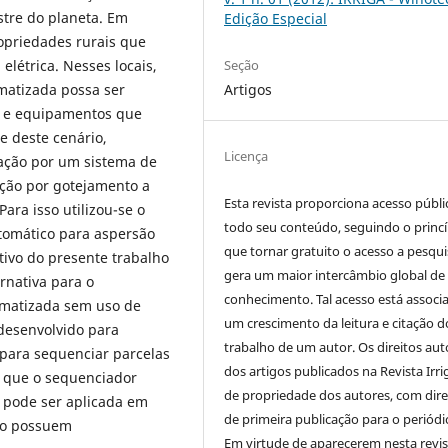
stre do planeta. Em
Edição Especial
opriedades rurais que
Seção
létrica. Nesses locais,
Artigos
matizada possa ser
as e equipamentos que
e deste cenário,
Licença
ação por um sistema de
ação por gotejamento a
Esta revista proporciona acesso públi
ara isso utilizou-se o
todo seu conteúdo, seguindo o princí
tomático para aspersão
que tornar gratuito o acesso a pesqui
tivo do presente trabalho
gera um maior intercâmbio global de
rnativa para o
conhecimento. Tal acesso está associ
matizada sem uso de
um crescimento da leitura e citação d
desenvolvido para
trabalho de um autor. Os direitos aut
para sequenciar parcelas
dos artigos publicados na Revista Irri
m que o sequenciador
de propriedade dos autores, com dire
e pode ser aplicada em
de primeira publicação para o periódi
ão possuem
Em virtude de aparecerem nesta revis