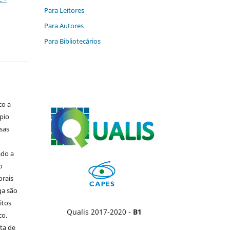
Para Leitores
Para Autores
Para Bibliotecários
co a
pio
sas
ado a
o
orais
ga são
itos
Qualis 2017-2020 -
B1
co.
ta de