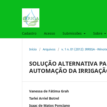
Cadastro
Acesso
Submissões
Sobre
Início
/
Arquivos
/
v. 1 n. 01 (2012): IRRIGA - Winot
SOLUÇÃO ALTERNATIVA P
AUTOMAÇÃO DA IRRIGAÇÃO
Vanessa de Fátima Grah
Tarlei Arriel Botrel
Isaac de Matos Ponciano