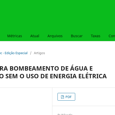
Métricas
Atual
Arquivos
Buscar
Taxas
Con
ec - Edição Especial
/
Artigos
ARA BOMBEAMENTO DE ÁGUA E
 SEM O USO DE ENERGIA ELÉTRICA
PDF
Publicado