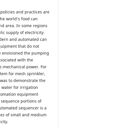
 policies and practices are
 the world’s food can
and area. In some regions
c supply of electricity.
modern and automated can
quipment that do not
 we envisioned the pumping
ssociated with the
ic-mechanical power. For
stem for mesh sprinkler,
 was to demonstrate the
 water for irrigation
automation equipment
 sequence portions of
 automated sequencer is a
ties of small and medium
city.