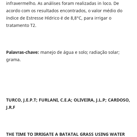
infravermelho. As análises foram realizadas in loco. De
acordo com os resultados encontrados, o valor médio do
índice de Estresse Hídrico é de 8,8°C, para irrigar o
tratamento T2.
Palavras-chave:
manejo de água e solo; radiação solar;
grama.
TURCO, J.E.P.T; FURLANI, C.E.A; OLIVEIRA, J.L.P; CARDOSO,
J.R.F
THE TIME TO IRRIGATE A BATATAL GRASS USING WATER