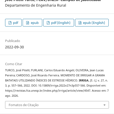
Departamento de Engenharia Rural
pdf
epub
pdf (English)
epub (English)
Publicado
2022-09-30
Como Citar
TURCO, José Pitelli; FURLANI, Carlos Eduardo Angeli; OLIVEIRA, Jean Lucas
Pereira; CARDOSO, José Ricardo Ferreira. MOMENTO DE IRRIGAR A GRAMA
BATATAIS UTILIZANDO ÍNDICES DE ESTRESSE HÍDRICO.
IRRIGA
,
[S. l.]
, v. 27, n.
3, p. 557–566, 2022. DOI: 10.15809/irriga.2022v27n3p557-566. Disponível em:
https://revistas.fca.unesp.br/index.php/irriga/article/view/4547. Acesso em: 7
ago. 2026.
Fomatos de Citação