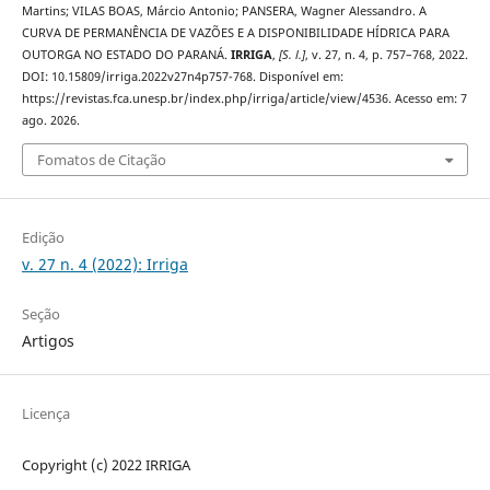
Martins; VILAS BOAS, Márcio Antonio; PANSERA, Wagner Alessandro. A
CURVA DE PERMANÊNCIA DE VAZÕES E A DISPONIBILIDADE HÍDRICA PARA
OUTORGA NO ESTADO DO PARANÁ.
IRRIGA
,
[S. l.]
, v. 27, n. 4, p. 757–768, 2022.
DOI: 10.15809/irriga.2022v27n4p757-768. Disponível em:
https://revistas.fca.unesp.br/index.php/irriga/article/view/4536. Acesso em: 7
ago. 2026.
Fomatos de Citação
Edição
v. 27 n. 4 (2022): Irriga
Seção
Artigos
Licença
Copyright (c) 2022 IRRIGA