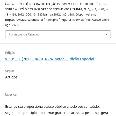
Cristiane. INFLUÊNCIA DA OCUPAÇÃO DO SOLO E DO EXCEDENTE HÍDRICO
SOBRE A VAZÃO E TRANSPORTE DE SEDIMENTOS.
IRRIGA
,
[S. l.]
, v. 1, n. 01, p.
181–191, 2012. DOI: 10.15809/irriga.2012v1n01p181. Disponível em:
https://revistas.fca.unesp.br/index.php/irriga/article/view/446. Acesso em: 9
ago. 2026.
Fomatos de Citação
Edição
v. 1 n. 01 (2012): IRRIGA - Winotec - Edição Especial
Seção
Artigos
Licença
Esta revista proporciona acesso público a todo seu conteúdo,
seguindo o princípio que tornar gratuito o acesso a pesquisas gera