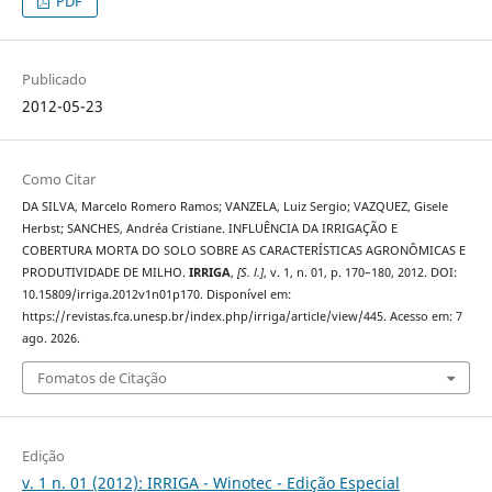
PDF
Publicado
2012-05-23
Como Citar
DA SILVA, Marcelo Romero Ramos; VANZELA, Luiz Sergio; VAZQUEZ, Gisele
Herbst; SANCHES, Andréa Cristiane. INFLUÊNCIA DA IRRIGAÇÃO E
COBERTURA MORTA DO SOLO SOBRE AS CARACTERÍSTICAS AGRONÔMICAS E
PRODUTIVIDADE DE MILHO.
IRRIGA
,
[S. l.]
, v. 1, n. 01, p. 170–180, 2012. DOI:
10.15809/irriga.2012v1n01p170. Disponível em:
https://revistas.fca.unesp.br/index.php/irriga/article/view/445. Acesso em: 7
ago. 2026.
Fomatos de Citação
Edição
v. 1 n. 01 (2012): IRRIGA - Winotec - Edição Especial