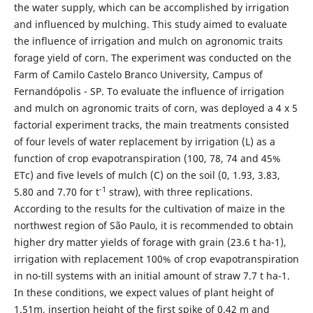
the water supply, which can be accomplished by irrigation
and influenced by mulching. This study aimed to evaluate
the influence of irrigation and mulch on agronomic traits
forage yield of corn. The experiment was conducted on the
Farm of Camilo Castelo Branco University, Campus of
Fernandópolis - SP. To evaluate the influence of irrigation
and mulch on agronomic traits of corn, was deployed a 4 x 5
factorial experiment tracks, the main treatments consisted
of four levels of water replacement by irrigation (L) as a
function of crop evapotranspiration (100, 78, 74 and 45%
ETc) and five levels of mulch (C) on the soil (0, 1.93, 3.83,
-1
5.80 and 7.70 for t
straw), with three replications.
According to the results for the cultivation of maize in the
northwest region of São Paulo, it is recommended to obtain
higher dry matter yields of forage with grain (23.6 t ha-1),
irrigation with replacement 100% of crop evapotranspiration
in no-till systems with an initial amount of straw 7.7 t ha-1.
In these conditions, we expect values of plant height of
1.51m, insertion height of the first spike of 0.42 m and