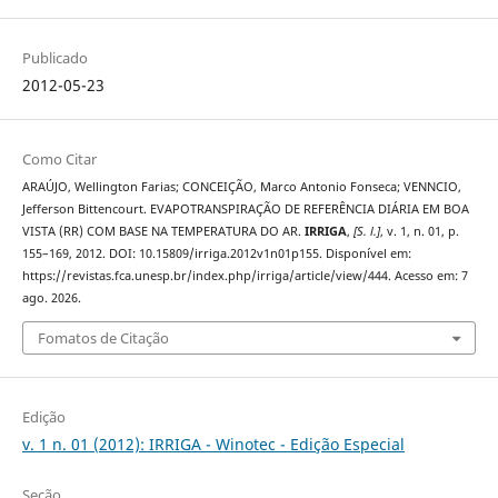
Publicado
2012-05-23
Como Citar
ARAÚJO, Wellington Farias; CONCEIÇÃO, Marco Antonio Fonseca; VENNCIO,
Jefferson Bittencourt. EVAPOTRANSPIRAÇÃO DE REFERÊNCIA DIÁRIA EM BOA
VISTA (RR) COM BASE NA TEMPERATURA DO AR.
IRRIGA
,
[S. l.]
, v. 1, n. 01, p.
155–169, 2012. DOI: 10.15809/irriga.2012v1n01p155. Disponível em:
https://revistas.fca.unesp.br/index.php/irriga/article/view/444. Acesso em: 7
ago. 2026.
Fomatos de Citação
Edição
v. 1 n. 01 (2012): IRRIGA - Winotec - Edição Especial
Seção