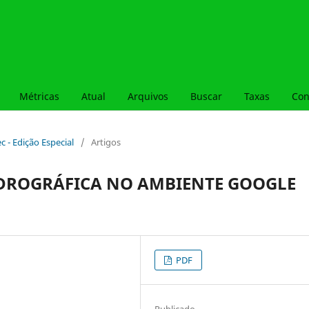
Métricas
Atual
Arquivos
Buscar
Taxas
Con
ec - Edição Especial
/
Artigos
IDROGRÁFICA NO AMBIENTE GOOGLE
PDF
Publicado