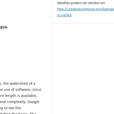
detalhes podem ser obtidos em
http://creativecommons.org/license
nc-nd/4.0
ARTH
p, the watershed of a
he use of software, since
re length is available,
onal complexity. Google
ng to see the
define the basin. The