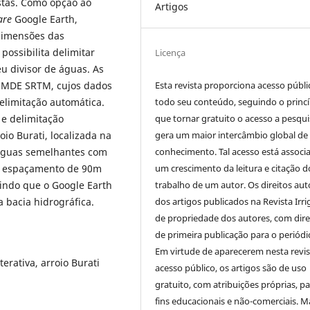
istas. Como opção ao
Artigos
are
Google Earth,
 dimensões das
possibilita delimitar
Licença
eu divisor de águas. As
Esta revista proporciona acesso públi
o MDE SRTM, cujos dados
todo seu conteúdo, seguindo o princí
limitação automática.
que tornar gratuito o acesso a pesqui
 e delimitação
gera um maior intercâmbio global de
io Burati, localizada na
conhecimento. Tal acesso está associ
 águas semelhantes com
um crescimento da leitura e citação d
 o espaçamento de 90m
trabalho de um autor. Os direitos aut
indo que o Google Earth
dos artigos publicados na Revista Irri
 bacia hidrográfica.
de propriedade dos autores, com dire
de primeira publicação para o periódi
Em virtude de aparecerem nesta revis
terativa, arroio Burati
acesso público, os artigos são de uso
gratuito, com atribuições próprias, p
fins educacionais e não-comerciais. M