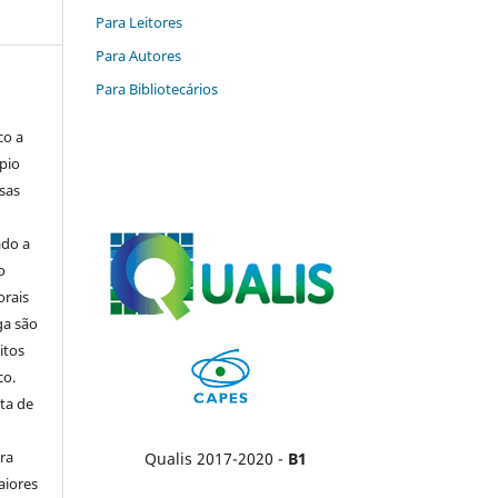
Para Leitores
Para Autores
Para Bibliotecários
co a
pio
sas
ado a
o
orais
ga são
itos
co.
ta de
ara
Qualis 2017-2020 -
B1
aiores