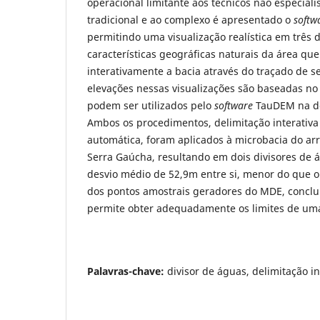
operacional limitante aos técnicos não especial
tradicional e ao complexo é apresentado o
softw
permitindo uma visualização realística em três
características geográficas naturais da área que 
interativamente a bacia através do traçado de s
elevações nessas visualizações são baseadas n
podem ser utilizados pelo
software
TauDEM na de
Ambos os procedimentos, delimitação interativa
automática, foram aplicados à microbacia do arro
Serra Gaúcha, resultando em dois divisores de
desvio médio de 52,9m entre si, menor do que
dos pontos amostrais geradores do MDE, conclu
permite obter adequadamente os limites de uma
Palavras-chave:
divisor de águas, delimitação in