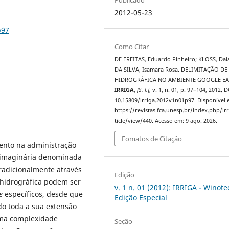
2012-05-23
p97
Como Citar
DE FREITAS, Eduardo Pinheiro; KLOSS, Dai
DA SILVA, Isamara Rosa. DELIMITAÇÃO DE
HIDROGRÁFICA NO AMBIENTE GOOGLE EA
IRRIGA
,
[S. l.]
, v. 1, n. 01, p. 97–104, 2012. D
10.15809/irriga.2012v1n01p97. Disponível 
https://revistas.fca.unesp.br/index.php/ir
ticle/view/440. Acesso em: 9 ago. 2026.
Fomatos de Citação
ento na administração
a imaginária denominada
 tradicionalmente através
Edição
a hidrográfica podem ser
v. 1 n. 01 (2012): IRRIGA - Winote
e
específicos, desde que
Edição Especial
o toda a sua extensão
uma complexidade
Seção