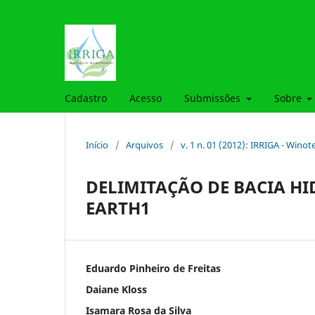
Cadastro
Acesso
Submissões
Sobre
Início
/
Arquivos
/
v. 1 n. 01 (2012): IRRIGA - Winot
DELIMITAÇÃO DE BACIA H
EARTH1
Eduardo Pinheiro de Freitas
Daiane Kloss
Isamara Rosa da Silva