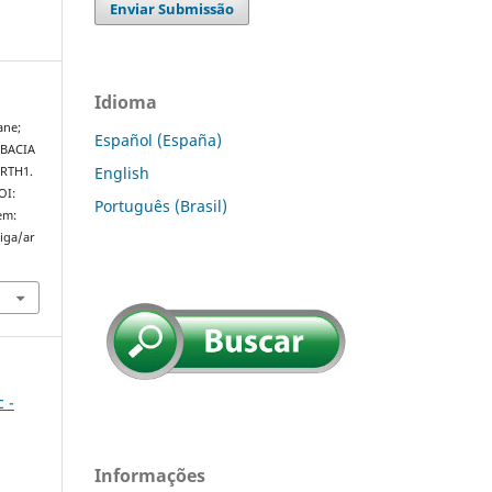
Enviar Submissão
Idioma
ane;
Español (España)
 BACIA
English
RTH1.
OI:
Português (Brasil)
em:
riga/ar
c -
Informações