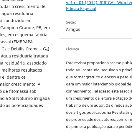
v. 1 n. 01 (2012): IRRIGA - Winote
tudar o crescimento de
Edição Especial
m água residuária
oi conduzido em
Seção
e Campina Grande, PB, em
Artigos
dos, em esquema fatorial
girassol (EMBRAPA
– G
e Debilis Creme – G
)
Licença
3
4
 água residuária tratada
Esta revista proporciona acesso públi
ua residuária, associado
todo seu conteúdo, seguindo o princí
s melhores resultados
que tornar gratuito o acesso a pesqui
 e, dentre os
gera um maior intercâmbio global de
maior crescimento. A
conhecimento. Tal acesso está associ
o de fitomassa sob
um crescimento da leitura e citação d
o a Sol Noturno irrigada
trabalho de um autor. Os direitos aut
ido às potencialidades
dos artigos publicados na Revista Irri
de propriedade dos autores, com dire
de primeira publicação para o periódi