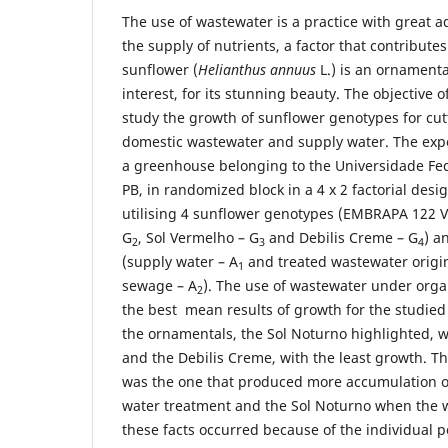
The use of wastewater is a practice with great a
the supply of nutrients, a factor that contribute
sunflower (
Helianthus annuus
L.) is an ornamenta
interest, for its stunning beauty. The objective o
study the growth of sunflower genotypes for cutt
domestic wastewater and supply water. The exp
a greenhouse belonging to the Universidade Fe
PB, in randomized block in a 4 x 2 factorial desi
utilising 4 sunflower genotypes (EMBRAPA 122 
G
, Sol Vermelho – G
and Debilis Creme – G
) a
2
3
4
(supply water – A
and treated wastewater origi
1
sewage – A
). The use of wastewater under orga
2
the best mean results of growth for the studi
the ornamentals, the Sol Noturno highlighted,
and the Debilis Creme, with the least growth. T
was the one that produced more accumulation 
water treatment and the Sol Noturno when the 
these facts occurred because of the individual po