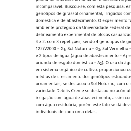
incomparável. Buscou-se, com esta pesquisa, es
genótipos de girassol ornamental, irrigados co
doméstica e de abastecimento. O experimento f
ambiente protegido da Universidade Federal d
delineamento experimental de blocos casualiza
4 x 2, com 3 repetições, sendo 4 genótipos de 
122/V2000 – G
, Sol Noturno – G
, Sol Vermelho 
1
2
e 2 tipos de água (água de abastecimento – A
e
1
oriunda de esgoto doméstico – A
). O uso da ág
2
em sistema orgânico de cultivo, proporcionou o
médios de crescimento dos genótipos estudados
ornamentais, se destacou o Sol Noturno, com o 
variedade Debilis Creme se destacou no acúmul
irrigação com água de abastecimento, assim com
com água residuária, porém este fato se dá dev
individuais de cada uma delas.