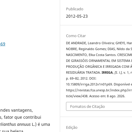
Publicado
2012-05-23
Como Citar
p69
DE ANDRADE, Leandro Oliveira; GHEYI, Han
NOBRE, Reginaldo Gomes; DIAS, Nildo da S
NASCIMENTO, Elka Costa Santos. CRESCI
DE GIRASSÓIS ORNAMENTAL EM SISTEMA 
PRODUÇÃO ORGÂNICA E IRRIGADA COM 
RESIDUÁRIA TRATADA.
IRRIGA
,
[S. l.]
, v. 1, 
p. 69–82, 2012. DOI:
10.15809/irriga.2012v1n01p69. Disponível 
https://revistas.fca.unesp.br/index.php/ir
ticle/view/438. Acesso em: 8 ago. 2026.
Fomatos de Citação
andes vantagens,
, fator que contribui
lianthus annuus
L.) é uma
Edição
r sua beleza