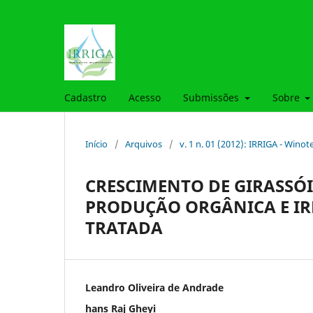
Cadastro
Acesso
Submissões
Sobre
Início
/
Arquivos
/
v. 1 n. 01 (2012): IRRIGA - Winot
CRESCIMENTO DE GIRASSÓ
PRODUÇÃO ORGÂNICA E IR
TRATADA
Leandro Oliveira de Andrade
hans Raj Gheyi