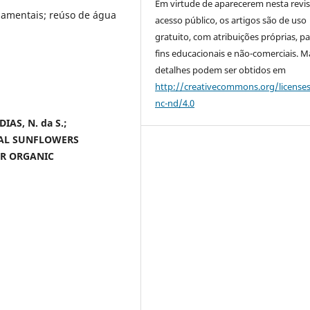
Em virtude de aparecerem nesta revis
rnamentais; reúso de água
acesso público, os artigos são de uso
gratuito, com atribuições próprias, p
fins educacionais e não-comerciais. M
detalhes podem ser obtidos em
http://creativecommons.org/license
nc-nd/4.0
DIAS, N. da S.;
AL SUNFLOWERS
R ORGANIC