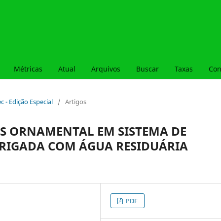
Métricas
Atual
Arquivos
Buscar
Taxas
Con
ec - Edição Especial
/
Artigos
IS ORNAMENTAL EM SISTEMA DE
RIGADA COM ÁGUA RESIDUÁRIA
PDF