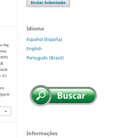
Enviar Submissão
Idioma
Español (España)
s Raj;
English
ilva;
Português (Brasil)
MENTO
DE
ÁGUA
n. 01,
em:
riga/ar
Informações