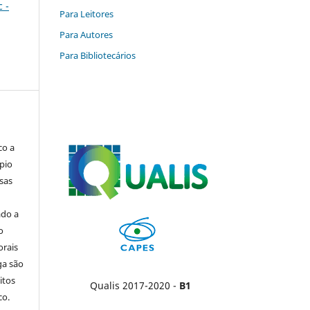
c -
Para Leitores
Para Autores
Para Bibliotecários
co a
pio
sas
ado a
o
orais
ga são
itos
Qualis 2017-2020 -
B1
co.