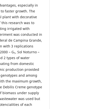
dvantages, especially in
s to faster growth. The
l plant with decorative
f this research was to
ing irrigated with
eriment was conducted in
deral de Campina Grande,
gn with 3 replications
V2000 – G
, Sol Noturno –
1
nd 2 types of water
nating from domestic
nic production provided
ed genotypes and among
 with the maximum growth,
he Debilis Creme genotype
of biomass under supply
wastewater was used but
tencialities of each