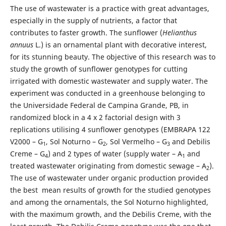
The use of wastewater is a practice with great advantages,
especially in the supply of nutrients, a factor that
contributes to faster growth. The sunflower (
Helianthus
annuus
L.) is an ornamental plant with decorative interest,
for its stunning beauty. The objective of this research was to
study the growth of sunflower genotypes for cutting
irrigated with domestic wastewater and supply water. The
experiment was conducted in a greenhouse belonging to
the Universidade Federal de Campina Grande, PB, in
randomized block in a 4 x 2 factorial design with 3
replications utilising 4 sunflower genotypes (EMBRAPA 122
V2000 – G
, Sol Noturno – G
, Sol Vermelho – G
and Debilis
1
2
3
Creme – G
) and 2 types of water (supply water – A
and
4
1
treated wastewater originating from domestic sewage – A
).
2
The use of wastewater under organic production provided
the best mean results of growth for the studied genotypes
and among the ornamentals, the Sol Noturno highlighted,
with the maximum growth, and the Debilis Creme, with the