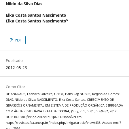
Nildo da Silva Dias
Elka Costa Santos Nascimento
5
Elka Costa Santos Nascimento
PDF
Publicado
2012-05-23
Como Citar
DE ANDRADE, Leandro Oliveira; GHEYI, Hans Raj; NOBRE, Reginaldo Gomes;
DIAS, Nildo da Silva; NASCIMENTO, Elka Costa Santos. CRESCIMENTO DE
GIRASSÓIS ORNAMENTAL EM SISTEMA DE PRODUÇÃO ORGÂNICA E IRRIGADA
COM ÁGUA RESIDUÁRIA TRATADA.
IRRIGA
,
[S. l.]
, v. 1, n. 01, p. 69–82, 2012.
DOI: 10.15809/irriga.2012v1n01p69. Disponível em:
https://revistas.fca.unesp.br/index.php/irriga/article/view/438. Acesso em: 7
ago. 2026.