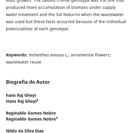
least growth. The Debilis Creme genotype was the one that
produced more accumulation of biomass under supply
water treatment and the Sol Noturno when the wastewater
was used but these facts occurred because of the individual
potencialities of each genotype.
Keywords:
Helianthus annuus
L.; ornamental flowers;
wastewater reuse
Biografia do Autor
hans Raj Gheyi
2
Hans Raj Gheyi
Reginaldo Gomes Nobre
3
Reginaldo Gomes Nobre
Nildo da Silva Dias