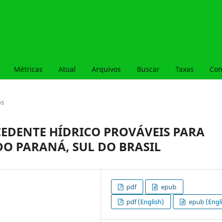
Métricas
Atual
Arquivos
Buscar
Taxas
Con
os
XCEDENTE HÍDRICO PROVÁVEIS PARA
DO PARANÁ, SUL DO BRASIL
pdf
epub
pdf (English)
epub (Engl