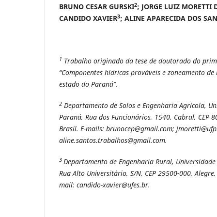
2
BRUNO CESAR GURSKI
; JORGE LUIZ MORETTI
3
CANDIDO XAVIER
; ALINE APARECIDA DOS SA
1
Trabalho originado da tese de doutorado do prime
“Componentes hídricas prováveis e zoneamento de r
estado do Paraná”.
2
Departamento de Solos e Engenharia Agrícola, Un
Paraná, Rua dos Funcionários, 1540, Cabral, CEP 8
Brasil. E-mails: brunocep@gmail.com; jmoretti@ufp
aline.santos.trabalhos@gmail.com.
3
Departamento de Engenharia Rural, Universidade F
Rua Alto Universitário, S/N, CEP 29500-000, Alegre, E
mail: candido-xavier@ufes.br.