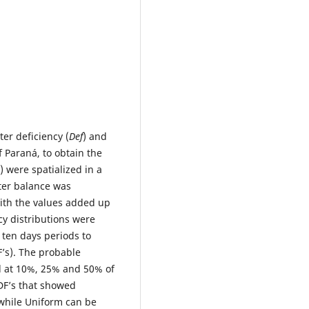
ter deficiency (
Def
) and
f Paraná, to obtain the
) were spatialized in a
ater balance was
th the values ​​added up
y distributions were
 ten days periods to
F’s). The probable
 at 10%, 25% and 50% of
DF’s that showed
 while Uniform can be