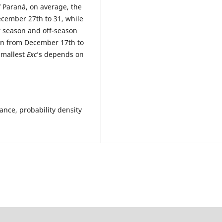
f Paraná, on average, the
cember 27th to 31, while
r season and off-season
wn from December 17th to
smallest
Exc
’s depends on
lance, probability density