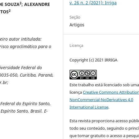
v. 26 n. 2 (2021): Irriga
2
 DE SOUZA
; ALEXANDRE
2
NTOS
Seção
Artigos
iro autor intitulada:
Licença
isco agroclimático para o
Copyright (c) 2021 IRRIGA
iversidade Federal do
0035-050, Curitiba, Paraná,
r.br;
Este trabalho está licenciado sob um
licença
Creative Commons Attribution
NonCommercial-NoDerivatives 4.0
ederal do Espírito Santo,
International License
.
spírito Santo, Brasil. E-
Esta revista proporciona acesso públi
todo seu conteúdo, seguindo o princí
que tornar gratuito o acesso a pesqui