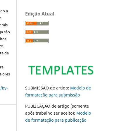
ado a
Edição Atual
o
orais
ga são
itos
co.
ta de
ara
aiores
SUBMISSÃO de artigo:
Modelo de
s/by-
formatação para submissão
PUBLICAÇÃO de artigo (somente
após trabalho ser aceito):
Modelo
de formatação para publicação