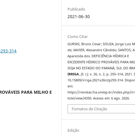
Publicado
2021-06-30
Como Citar
GURSKI, Bruno Cesar; SOUZA, Jorge Luiz M
p293-314
de; XAVIER, Alexandre Cândido; SANTOS, A
Aparecida dos. DEFICIÊNCIA HÍDRICA E
EXCEDENTE HÍDRICO PROVÁVEIS PARA MI
SOJA NO ESTADO DO PARANÁ, SUL DO BRA
IRRIGA
,
[S. l.]
, v. 26, n. 2, p. 293–314, 2021.
10.15809/irriga.2021v26n2p293-314. Dispon
em:
PROVÁVEIS PARA MILHO E
https://revistas.fca.unesp.br/index.php/ir
ticle/view/4350. Acesso em: 6 ago. 2026.
Fomatos de Citação
Edição