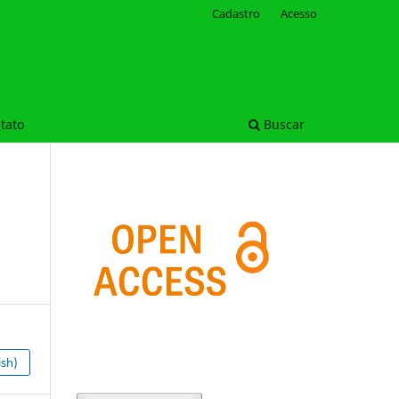
Cadastro
Acesso
tato
Buscar
ish)