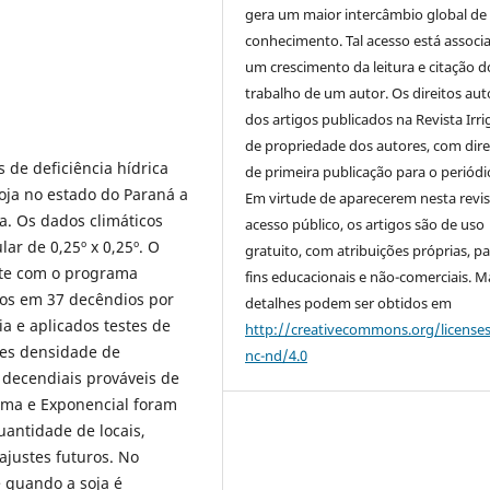
gera um maior intercâmbio global de
conhecimento. Tal acesso está associ
um crescimento da leitura e citação d
trabalho de um autor. Os direitos aut
dos artigos publicados na Revista Irri
de propriedade dos autores, com dire
s de deficiência hídrica
de primeira publicação para o periódi
soja no estado do Paraná a
Em virtude de aparecerem nesta revis
a. Os dados climáticos
acesso público, os artigos são de uso
ar de 0,25º x 0,25º. O
gratuito, com atribuições próprias, p
ente com o programa
fins educacionais e não-comerciais. M
os em 37 decêndios por
detalhes podem ser obtidos em
a e aplicados testes de
http://creativecommons.org/license
ões densidade de
nc-nd/4.0
 decendiais prováveis de
ama e Exponencial foram
antidade de locais,
justes futuros. No
 quando a soja é