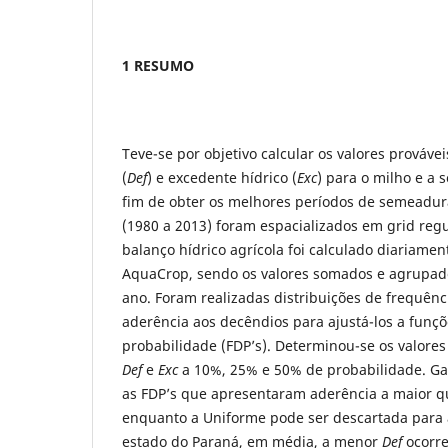
1 RESUMO
Teve-se por objetivo calcular os valores provávei
(
Def
) e excedente hídrico (
Exc
) para o milho e a 
fim de obter os melhores períodos de semeadur
(1980 a 2013) foram espacializados em grid regul
balanço hídrico agrícola foi calculado diariam
AquaCrop, sendo os valores somados e agrupad
ano. Foram realizadas distribuições de frequênci
aderência aos decêndios para ajustá-los a funç
probabilidade (FDP’s). Determinou-se os valores
Def
e
Exc
a 10%, 25% e 50% de probabilidade. G
as FDP’s que apresentaram aderência a maior qu
enquanto a Uniforme pode ser descartada para a
estado do Paraná, em média, a menor
Def
ocorre