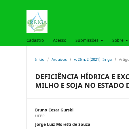
Cadastro
Acesso
Submissões
Sobre
Início
/
Arquivos
/
v. 26 n. 2 (2021): Irriga
/
Artig
DEFICIÊNCIA HÍDRICA E E
MILHO E SOJA NO ESTADO 
Bruno Cesar Gurski
UFPR
Jorge Luiz Moretti de Souza