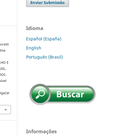
Enviar Submissão
Idioma
Español (España)
oretti
English
line
Português (Brasil)
LHO E
SIL.
 DOI:
ível
riga/ar
Informações