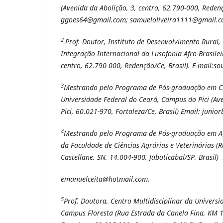
(Avenida da Abolição, 3, centro, 62.790-000, Redençã
ggoes64@gmail.com; samueloliveira1111@gmail.c
2
Prof. Doutor, Instituto de Desenvolvimento Rural,
Integração Internacional da Lusofonia Afro-Brasilei
centro, 62.790-000, Redenção/Ce, Brasil). E-mail:s
3
Mestrando pelo Programa de Pós-graduação em Ci
Universidade Federal do Ceará, Campus do Pici (Ave
Pici, 60.021-970, Fortaleza/Ce, Brasil) Email: jun
4
Mestrando pelo Programa de Pós-graduação em Ag
da Faculdade de Ciências Agrárias e Veterinárias (
Castellane, SN, 14.004-900, Jaboticabal/SP, Brasil) 
emanuelceita@hotmail.com.
5
Prof. Doutora, Centro Multidisciplinar da Universi
Campus Floresta (Rua Estrada da Canela Fina, KM 