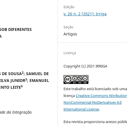
Edição
v. 26 n. 2 (2021): Irriga
Seção
SOB DIFERENTES
Artigos
A
Licença
Copyright (c) 2021 IRRIGA
2
S DE SOUSA
; SAMUEL DE
3
ILVA JUNIOR
; EMANUEL
5
ENTO LEITE
Este trabalho está licenciado sob um
licença
Creative Commons Attribution
NonCommercial-NoDerivatives 4.0
International License
.
ade da Integração
Esta revista proporciona acesso públi