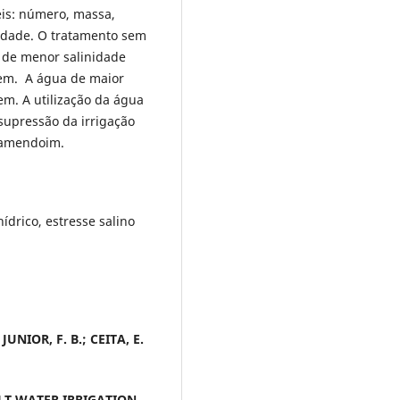
eis: número, massa,
idade. O tratamento sem
a de menor salinidade
em. A água de maior
m. A utilização da água
supressão da irrigação
 amendoim.
hídrico, estresse salino
JUNIOR, F. B.; CEITA, E.
LT WATER IRRIGATION