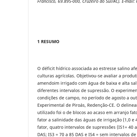
Francisco, 69.895-000, Cruzeiro do Sul/AC). E-mail:
1 RESUMO
O déficit hídrico associada ao estresse salino a
culturas agrícolas. Objetivou-se avaliar a produ
amendoim irrigado com água de baixa e alta sa
diferentes intervalos de supressão. O experime
condições de campo, no período de agosto a ou
Experimental de Piroás, Redenção-CE. O deline
utilizado foi o de blocos ao acaso em arranjo fat
fator a salinidade das águas de irrigação (1,0 e 
fator, quatro intervalos de supressões (IS1= 40 a
DAS; IS3 = 70 a 85 DAS e IS4 = sem intervalos d