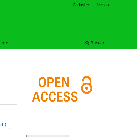
Cadastro
Acesso
tato
Buscar
ish)