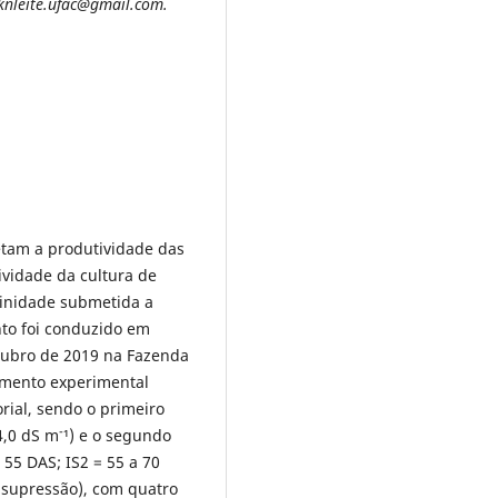
 knleite.ufac@gmail.com.
fetam a produtividade das
tividade da cultura de
linidade submetida a
nto foi conduzido em
tubro de 2019 na Fazenda
amento experimental
orial, sendo o primeiro
-
4,0 dS m
¹) e o segundo
 55 DAS; IS2 = 55 a 70
e supressão), com quatro