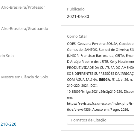
Afro-Brasileira/Professor
Publicado
2021-06-30
a Afro-Brasileira/Graduando
Como Citar
GOES, Geovana Ferreira; SOUSA, Geoclebe
Gomes de; SANTOS, Samuel de Oliveira; SI
 do Solo
JÚNIOR, Francisco Barroso da; CEITA, Ema
D’Araújo Ribeiro de; LEITE, Kelly Nascimen
PRODUTIVIDADE DA CULTURA DO AMEND
SOB DIFERENTES SUPRESSÕES DA IRRIGA
/ Mestre em Ciência do Solo
COM ÁGUA SALINA.
IRRIGA
,
[S. l.]
, v. 26, n.
210–220, 2021. DOI:
10.15809/irriga.2021v26n2p210-220. Dispon
em:
https://revistas.fca.unesp.br/index.php/ir
ticle/view/4336. Acesso em: 7 ago. 2026.
Fomatos de Citação
p210-220