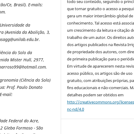
todo seu conteúdo, seguindo o princí
o/Ce, Brasil). E-mails:
que tornar gratuito o acesso a pesqui
om.
gera um maior intercâmbio global de
conhecimento. Tal acesso está associ
 Universidade da
um crescimento da leitura e citação d
ra (Avenida da Abolição, 3,
trabalho de um autor. Os direitos aut
ousagg@unilab.edu.br.
dos artigos publicados na Revista Irri
de propriedade dos autores, com dire
ência do Solo da
de primeira publicação para o periódi
nida Mister Hull, 2977,
Em virtude de aparecerem nesta revis
iorbarroso99@hotmail.com.
acesso público, os artigos são de uso
ronomia (Ciência do Solo)
gratuito, com atribuições próprias, p
Rua: Prof. Paulo Donato
fins educacionais e não-comerciais. M
E-mail:
detalhes podem ser obtidos em
http://creativecommons.org/license
nc-nd/4.0
dade Federal do Acre,
12 Gleba Formoso - São