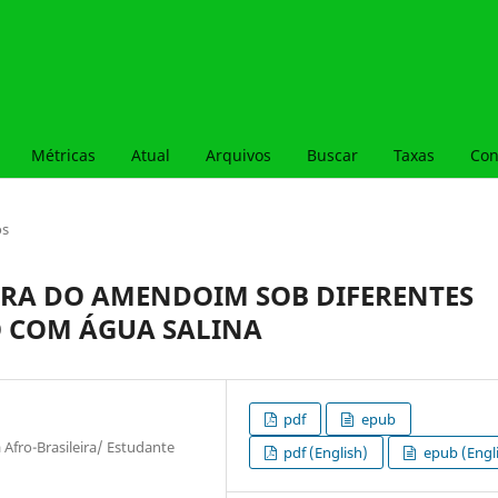
Métricas
Atual
Arquivos
Buscar
Taxas
Con
os
RA DO AMENDOIM SOB DIFERENTES
O COM ÁGUA SALINA
pdf
epub
 Afro-Brasileira/ Estudante
pdf (English)
epub (Engl