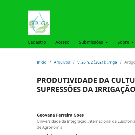
Cadastro
Acesso
Submissões
Sobre
Início
/
Arquivos
/
v. 26 n. 2 (2021): Irriga
/
Artig
PRODUTIVIDADE DA CULTU
SUPRESSÕES DA IRRIGAÇÃ
Geovana Ferreira Goes
Universidade da Integração Internacional da Lusofonia
de Agronomia