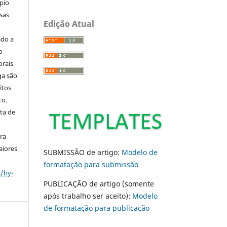
pio
sas
Edição Atual
ado a
o
orais
ga são
itos
co.
ta de
ara
aiores
SUBMISSÃO de artigo:
Modelo de
formatação para submissão
s/by-
PUBLICAÇÃO de artigo (somente
após trabalho ser aceito):
Modelo
de formatação para publicação