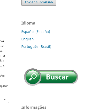
Enviar Submissão
Idioma
Español (España)
r
English
LVA
Português (Brasil)
nuel
to.
OIM
ÇÃO
 2, p.
ível
riga/ar
Informações