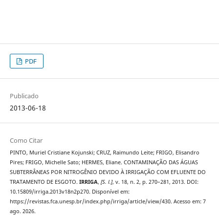
PDF
Publicado
2013-06-18
Como Citar
PINTO, Muriel Cristiane Kojunski; CRUZ, Raimundo Leite; FRIGO, Elisandro
Pires; FRIGO, Michelle Sato; HERMES, Eliane. CONTAMINAÇÃO DAS ÁGUAS
SUBTERRÂNEAS POR NITROGÊNIO DEVIDO À IRRIGAÇÃO COM EFLUENTE DO
TRATAMENTO DE ESGOTO.
IRRIGA
,
[S. l.]
, v. 18, n. 2, p. 270–281, 2013. DOI:
10.15809/irriga.2013v18n2p270. Disponível em:
https://revistas.fca.unesp.br/index.php/irriga/article/view/430. Acesso em: 7
ago. 2026.