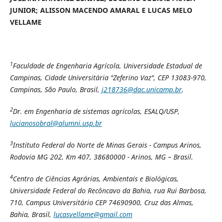
JUNIOR; ALISSON MACENDO AMARAL E LUCAS MELO
VELLAME
1
Faculdade de Engenharia Agrícola, Universidade Estadual de
Campinas,
Cidade Universitária "Zeferino Vaz", CEP 13083-970,
Campinas, São Paulo, Brasil,
j218736@dac.unicamp.br
.
2
Dr. em Engenharia de sistemas agrícolas, ESALQ/USP,
lucianosobral@alumni.usp.br
3
Instituto Federal do Norte de Minas Gerais - Campus Arinos,
Rodovia MG 202, Km 407,
38680000 - Arinos, MG – Brasil.
4
Centro de Ciências Agrárias, Ambientais e Biológicas,
Universidade Federal do Recôncavo da Bahia, rua Rui Barbosa,
710, Campus Universitário CEP 74690900, Cruz das Almas,
Bahia, Brasil,
lucasvellame@gmail.com