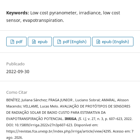
Keywords:
Low cost pyranometer, irradiance, low cost
sensor, evapotranspiration.
pdf
epub
pdf (English)
epub (English)
Publicado
2022-09-30
Como Citar
BENÍTEZ, Juliana Sánchez; FRAGA JUNIOR , Luciano Sobral; AMARAL, Alisson
Macendo; VELLAME, Lucas Melo. AVALIAÇÃO DE PROTÓTIPOS DE SENSORES
DE RADIAÇÃO SOLAR DE BAIXO CUSTO PARA ESTIMATIVA DA
EVAPOTRANSPIRAÇÃO POTENCIAL.
IRRIGA
,
[S. l.]
, v. 27, n. 3, p. 607–623, 2022.
DOI: 10.15809/irriga.2022v27n3p607-623. Disponível em:
https://revistas.fca.unesp.br/index.php/irriga/article/view/4295. Acesso em: 7
ago. 2026.