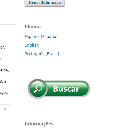
Enviar Submissão
Idioma
Español (España)
English
IDA,
Português (Brasil)
A
RRIGA
,
ível
riga/ar
Informações