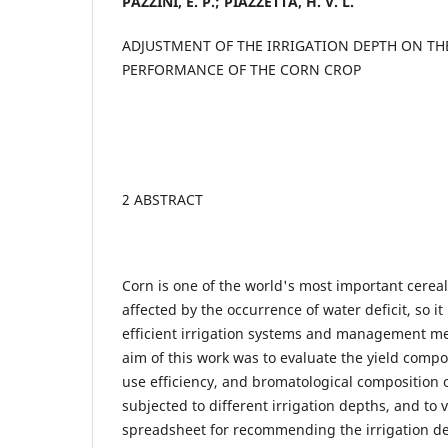
PAZZINI, E. P.; PIAZZETTA, H. V. L.
ADJUSTMENT OF THE IRRIGATION DEPTH ON T
PERFORMANCE OF THE CORN CROP
2 ABSTRACT
Corn is one of the world's most important cereals
affected by the occurrence of water deficit, so it
efficient irrigation systems and management me
aim of this work was to evaluate the yield compo
use efficiency, and bromatological composition o
subjected to different irrigation depths, and to 
spreadsheet for recommending the irrigation d