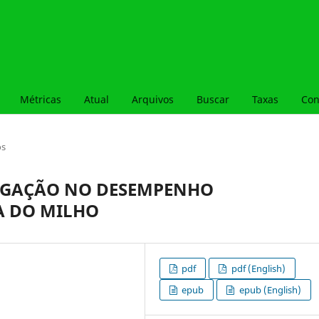
Métricas
Atual
Arquivos
Buscar
Taxas
Con
os
RIGAÇÃO NO DESEMPENHO
 DO MILHO
pdf
pdf (English)
epub
epub (English)