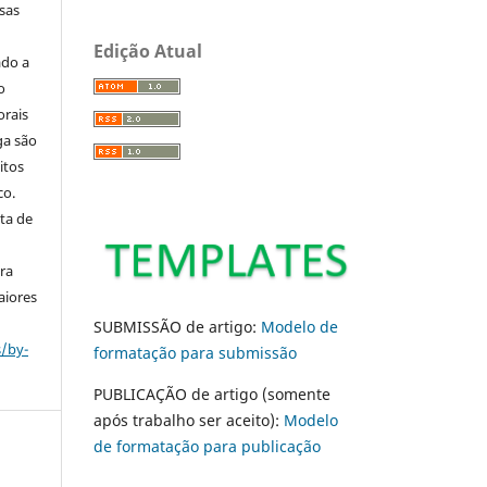
sas
Edição Atual
ado a
o
orais
ga são
itos
co.
ta de
ara
aiores
SUBMISSÃO de artigo:
Modelo de
s/by-
formatação para submissão
PUBLICAÇÃO de artigo (somente
após trabalho ser aceito):
Modelo
de formatação para publicação