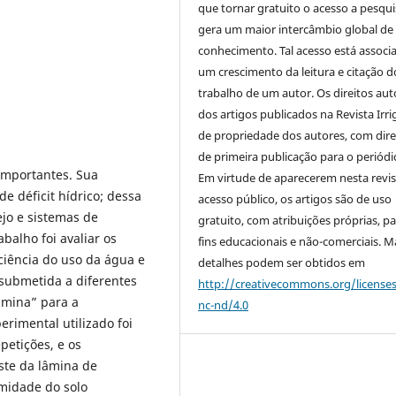
que tornar gratuito o acesso a pesqui
gera um maior intercâmbio global de
conhecimento. Tal acesso está associ
um crescimento da leitura e citação d
trabalho de um autor. Os direitos aut
dos artigos publicados na Revista Irri
de propriedade dos autores, com dire
de primeira publicação para o periódi
importantes. Sua
Em virtude de aparecerem nesta revis
e déficit hídrico; dessa
acesso público, os artigos são de uso
jo e sistemas de
gratuito, com atribuições próprias, p
abalho foi avaliar os
fins educacionais e não-comerciais. M
ciência do uso da água e
detalhes podem ser obtidos em
submetida a diferentes
http://creativecommons.org/license
Lâmina” para a
nc-nd/4.0
rimental utilizado foi
petições, e os
uste da lâmina de
midade do solo