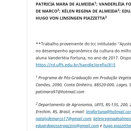
1
PATRICIA MARA DE ALMEIDA
; VANDERLÉIA F
2
2
DE MARCO
; KÉLEN REGINA DE ALMEIDA
; ED
2
HUGO VON LINSINGEN PIAZZETTA
**Trabalho proveniente do tcc intitulado “Ajust
no desempenho agronômico da cultura do milho
aluna Vanderléia Fortuna, no ano de 2017. Dispo
https://rd.uffs.edu.br/handle/prefix/815
1
Programa de Pós-Graduação em Produção Vegetal,
Camões, 2090, Conta Dinheiro, 88520-000, Lages, SC
patimara97@hotmail.com
2
Departamento de Agronomia, UFFS, RS-135, 200, 
Erechim, RS, Brasil, e-mail:
leiafortuna@hotmail.co
natalydemarco17@gmail.com
;
kelenreginadealme
eduardaposserpazzini@gmail.com
e
hugo.piazzetta