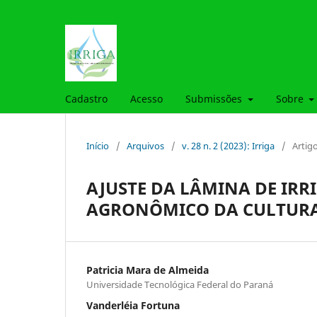
Cadastro
Acesso
Submissões
Sobre
Início
/
Arquivos
/
v. 28 n. 2 (2023): Irriga
/
Artig
AJUSTE DA LÂMINA DE IR
AGRONÔMICO DA CULTURA
Patricia Mara de Almeida
Universidade Tecnológica Federal do Paraná
Vanderléia Fortuna