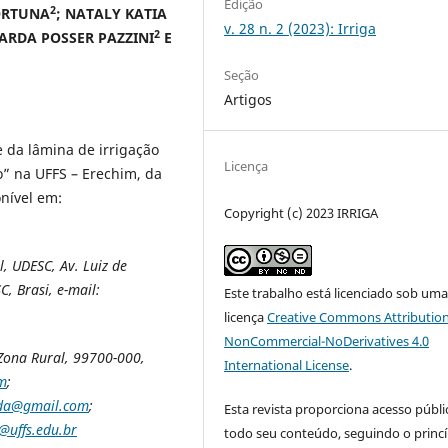
Edição
2
ORTUNA
; NATALY KATIA
v. 28 n. 2 (2023): Irriga
2
UARDA POSSER PAZZINI
E
Seção
Artigos
e da lâmina de irrigação
Licença
” na UFFS – Erechim, da
nível em:
Copyright (c) 2023 IRRIGA
 UDESC, Av. Luiz de
, Brasi, e-mail:
Este trabalho está licenciado sob um
licença
Creative Commons Attribution
NonCommercial-NoDerivatives 4.0
Zona Rural, 99700-000,
International License
.
m
;
ida@gmail.com
;
Esta revista proporciona acesso públi
@uffs.edu.br
todo seu conteúdo, seguindo o princí