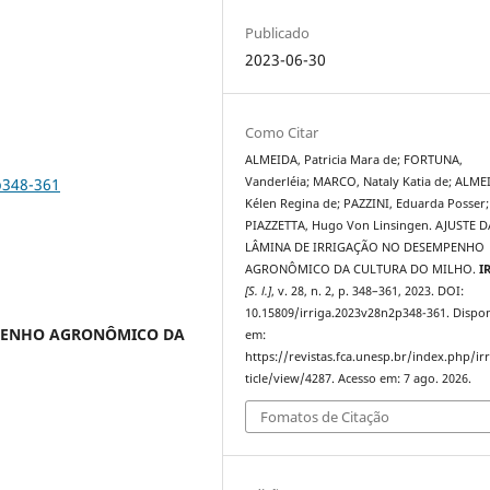
Publicado
2023-06-30
Como Citar
ALMEIDA, Patricia Mara de; FORTUNA,
p348-361
Vanderléia; MARCO, Nataly Katia de; ALME
Kélen Regina de; PAZZINI, Eduarda Posser;
PIAZZETTA, Hugo Von Linsingen. AJUSTE D
LÂMINA DE IRRIGAÇÃO NO DESEMPENHO
AGRONÔMICO DA CULTURA DO MILHO.
I
[S. l.]
, v. 28, n. 2, p. 348–361, 2023. DOI:
10.15809/irriga.2023v28n2p348-361. Dispon
MPENHO AGRONÔMICO DA
em:
https://revistas.fca.unesp.br/index.php/ir
ticle/view/4287. Acesso em: 7 ago. 2026.
Fomatos de Citação