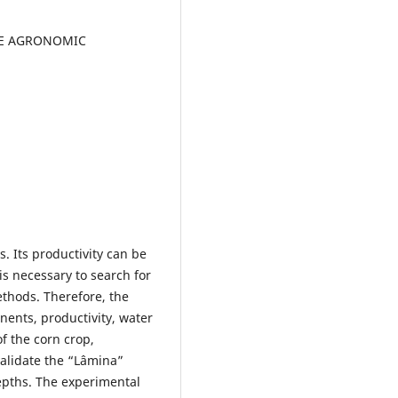
HE AGRONOMIC
. Its productivity can be
 is necessary to search for
thods. Therefore, the
nents, productivity, water
f the corn crop,
validate the “Lâmina”
epths. The experimental