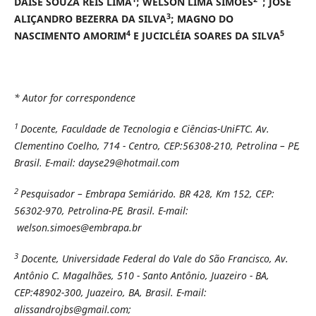
DAÍSE SOUZA REIS LIMA
; WELSON LIMA SIMÕES
; JOSÉ
3
ALIÇANDRO BEZERRA DA SILVA
; MAGNO DO
4
5
NASCIMENTO AMORIM
E JUCICLÉIA SOARES DA SILVA
* Autor for correspondence
1
Docente, Faculdade de Tecnologia e Ciências-UniFTC. Av.
Clementino Coelho, 714 - Centro, CEP:56308-210, Petrolina – PE,
Brasil.
E-mail: dayse29@hotmail.com
2
Pesquisador – Embrapa Semiárido. BR 428, Km 152, CEP:
56302-970, Petrolina-PE, Brasil. E-mail:
welson.simoes@embrapa.br
3
Docente, Universidade Federal do Vale do São Francisco, Av.
Antônio C. Magalhães, 510 - Santo Antônio, Juazeiro - BA,
CEP:48902-300, Juazeiro, BA, Brasil. E-mail:
alissandrojbs@gmail.com;