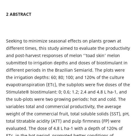
2 ABSTRACT
Seeking to minimize seasonal effects on plants grown at
different times, this study aimed to evaluate the productivity
and post-harvest responses of melon ‘'toad skin' melon
submitted to irrigation depths and doses of biostimulant in
different periods in the Brazilian Semiarid. The plots were
the irrigation depths: 60; 80; 100; and 120% of the culture
evapotranspiration (ETc), the subplots were five doses of the
Stimulate® biostimulant: 0; 0.6; 1.2; 2.4 and 4.8 L ha-1, and
the sub-plots were two growing periods: hot and cold. The
variables total and commercial productivity, the average
weight of the commercial fruit, total soluble solids (SST), pH,
total titratable acidity (ATT) and pulp firmness (FP) were
evaluated. The dose of 4.8 L ha-1 with a depth of 120% of
ETc, in the hot period, promoted better conditions of