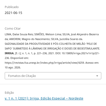
Publicado
2021-06-15
Como Citar
LIMA, Daíse Souza Reis; SIMÕES, Welson Lima; SILVA, José Aliçandro Bezerra
da; AMORIM, Magno do Nascimento; SILVA, Jucicléia Soares da.
SAZONALIDADE DA PRODUTIVIDADE E PÓS-COLHEITA DE MELÃO ’PELE DE
SAPO’ SUBMETIDO À LÂMINAS DE IRRIGAÇÃO E DOSES DE BIOESTIMULANTE.
IRRIGA
,
[S. l.]
, v. 1, n. 1, p. 221–236, 2021. DOI: 10.15809/irriga.2021v1n1p221-
236. Disponível em:
https://revistas.fca.unesp.br/index.php/irriga/article/view/4259. Acesso em:
10 ago. 2026.
Fomatos de Citação
Edição
v. 1 n. 1 (2021): Irriga, Edição Especial – Nordeste