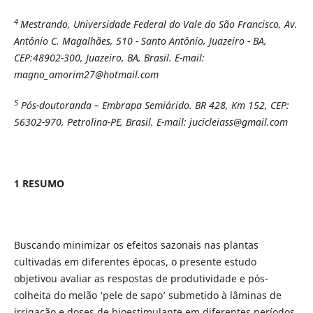
4
Mestrando, Universidade Federal do Vale do São Francisco, Av.
Antônio C. Magalhães, 510 - Santo Antônio, Juazeiro - BA,
CEP:48902-300, Juazeiro, BA, Brasil. E-mail:
magno_amorim27@hotmail.com
5
Pós-doutoranda – Embrapa Semiárido. BR 428, Km 152, CEP:
56302-970, Petrolina-PE, Brasil. E-mail: jucicleiass@gmail.com
1 RESUMO
Buscando minimizar os efeitos sazonais nas plantas
cultivadas em diferentes épocas, o presente estudo
objetivou avaliar as respostas de produtividade e pós-
colheita do melão ‘pele de sapo’ submetido à lâminas de
irrigação e doses de bioestimulante em diferentes períodos