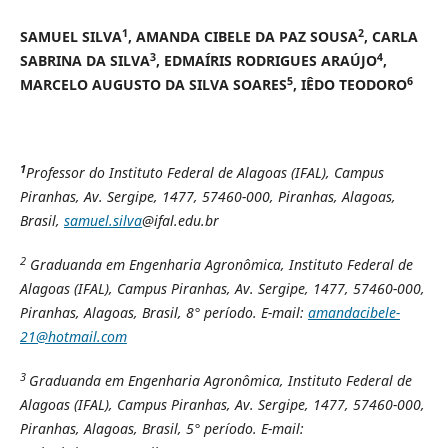
1
2
SAMUEL SILVA
, AMANDA CIBELE DA PAZ SOUSA
, CARLA
3
4
SABRINA DA SILVA
, EDMAÍRIS RODRIGUES ARAÚJO
,
5
6
MARCELO AUGUSTO DA SILVA SOARES
, IÊDO TEODORO
1
Professor do Instituto Federal de Alagoas (IFAL),
Campus
Piranhas, Av. Sergipe, 1477, 57460-000, Piranhas, Alagoas,
Brasil,
samuel.silva
@ifal.edu.br
2
Graduanda em Engenharia Agronômica, Instituto Federal de
Alagoas (IFAL), Campus Piranhas, Av. Sergipe, 1477, 57460-000,
Piranhas, Alagoas, Brasil, 8° período. E-mail:
amandacibele-
21@hotmail.com
3
Graduanda em Engenharia Agronômica, Instituto Federal de
Alagoas (IFAL), Campus Piranhas, Av. Sergipe, 1477, 57460-000,
Piranhas, Alagoas, Brasil, 5° período. E-mail: