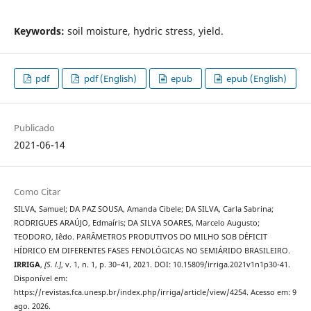
Keywords:
soil moisture, hydric stress, yield.
pdf
pdf (English)
epub
epub (English)
Publicado
2021-06-14
Como Citar
SILVA, Samuel; DA PAZ SOUSA, Amanda Cibele; DA SILVA, Carla Sabrina;
RODRIGUES ARAÚJO, Edmaíris; DA SILVA SOARES, Marcelo Augusto;
TEODORO, Iêdo. PARÂMETROS PRODUTIVOS DO MILHO SOB DÉFICIT
HÍDRICO EM DIFERENTES FASES FENOLÓGICAS NO SEMIÁRIDO BRASILEIRO.
IRRIGA
,
[S. l.]
, v. 1, n. 1, p. 30–41, 2021. DOI: 10.15809/irriga.2021v1n1p30-41.
Disponível em:
https://revistas.fca.unesp.br/index.php/irriga/article/view/4254. Acesso em: 9
ago. 2026.