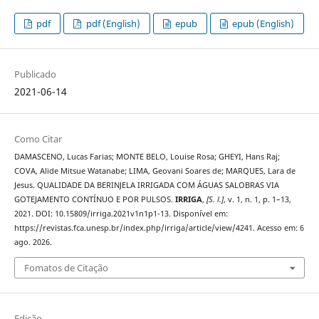
pdf
pdf (English)
epub
epub (English)
Publicado
2021-06-14
Como Citar
DAMASCENO, Lucas Farias; MONTE BELO, Louise Rosa; GHEYI, Hans Raj;
COVA, Alide Mitsue Watanabe; LIMA, Geovani Soares de; MARQUES, Lara de
Jesus. QUALIDADE DA BERINJELA IRRIGADA COM ÁGUAS SALOBRAS VIA
GOTEJAMENTO CONTÍNUO E POR PULSOS.
IRRIGA
,
[S. l.]
, v. 1, n. 1, p. 1–13,
2021. DOI: 10.15809/irriga.2021v1n1p1-13. Disponível em:
https://revistas.fca.unesp.br/index.php/irriga/article/view/4241. Acesso em: 6
ago. 2026.
Fomatos de Citação
Edição