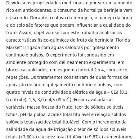
Devido suas propriedades medicinais e por ser um alimento
rico em antioxidantes, o consumo da hortaliça berinjela vem
crescendo. Durante o cultivo da berinjela, o manejo da água
e do solo são fatores que podem influenciar a qualidade do
fruto. Assim, objetivou-se com este trabalho analisar as
características físico-químicas do fruto da berinjela ‘Florida
Market’ irrigada com águas salobras por gotejamento
contínuo e pulsos. O experimento foi conduzido em
ambiente protegido com delineamento experimental em
blocos casualizados, em esquema fatorial 2 x 4, com cinco
repetições. Os tratamentos consistiram de duas formas de
aplicação de água: gotejamento contínuo e pulsos, com
quatro níveis de condutividade elétrica da água – CEa (0,3
-1
(controle); 1,5; 3,0 e 4,5 dS m
). Foram avaliadas as
variáveis: massa fresca do fruto, teor de sólidos solúveis
totais, pH da polpa, acidez total titulável e relação sólidos
solúveis totais/acidez total titulável. Com o incremento da
salinidade da água de irrigação o teor de sólidos solúveis
totais (+3,60%) e acidez total titulável (+9,87%) aumentaram,