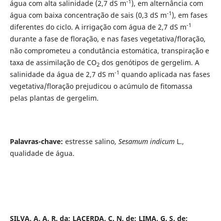
-1
água com alta salinidade (2,7 dS m
), em alternância com
-1
água com baixa concentração de sais (0,3 dS m
), em fases
-1
diferentes do ciclo. A irrigação com água de 2,7 dS m
durante a fase de floração, e nas fases vegetativa/floração,
não comprometeu a condutância estomática, transpiração e
taxa de assimilação de CO
dos genótipos de gergelim. A
2
-1
salinidade da água de 2,7 dS m
quando aplicada nas fases
vegetativa/floração prejudicou o acúmulo de fitomassa
pelas plantas de gergelim.
Palavras-chave:
estresse salino,
Sesamum indicum
L.,
qualidade de água.
SILVA, A, A, R. da; LACERDA, C. N. de; LIMA, G. S. de;