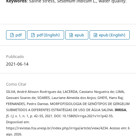
Keywords
: saline stress,
Sesamum indicum
L., water quality.
pdf
pdf (English)
epub
epub (English)
Publicado
2021-06-14
Como Citar
SILVA, André Alisson Rodrigues da; LACERDA, Cassiano Nogueira de; LIMA,
Geovani Soares de; SOARES, Lauriane Almeida dos Anjos; GHEYI, Hans Raj;
FERNANDES, Pedro Dantas. MORFOFISIOLOGIA DE GENÓTIPOS DE GERGELIM
SUBMETIDOS A DIFERENTES ESTRATÉGIAS DE USO DE ÁGUA SALINA.
IRRIGA
,
[S. l.]
, v. 1, n. 1, p. 42–55, 2021. DOI: 10.15809/irriga.2021v1n1p42-55.
Disponível em:
https://revistas.fca.unesp.br/index.php/irriga/article/view/4234. Acesso em: 6
ago. 2026.