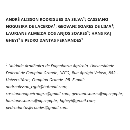
1
ANDRÉ ALISSON RODRIGUES DA SILVA
; CASSIANO
1
1
NOGUEIRA DE LACERDA
; GEOVANI SOARES DE LIMA
;
1
LAURIANE ALMEIDA DOS ANJOS SOARES
; HANS RAJ
1
1
GHEYI
E PEDRO DANTAS FERNANDES
1
Unidade Acadêmica de Engenharia Agrícola, Universidade
Federal de Campina Grande, UFCG, Rua Aprígio Veloso, 882 -
Universitário, Campina Grande, PB. E-mail:
andrealisson_cgpb@hotmail.com;
cassianonogueiraagro@gmail.com; geovani.soares@pq.cnpq.br;
lauriane.soares@pq.cnpq.br; hgheyi@gmail.com;
pedrodantasfernades@gmail.com.