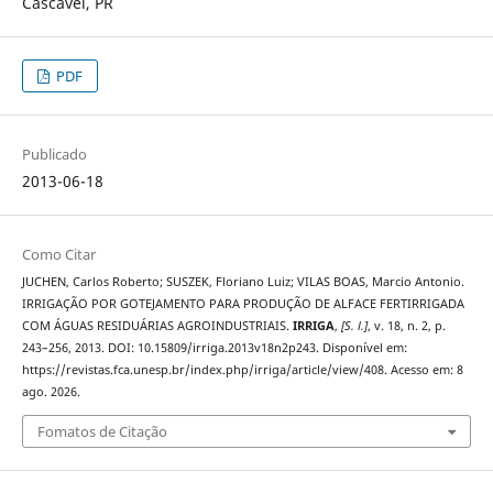
Cascavel, PR
PDF
Publicado
2013-06-18
Como Citar
JUCHEN, Carlos Roberto; SUSZEK, Floriano Luiz; VILAS BOAS, Marcio Antonio.
IRRIGAÇÃO POR GOTEJAMENTO PARA PRODUÇÃO DE ALFACE FERTIRRIGADA
COM ÁGUAS RESIDUÁRIAS AGROINDUSTRIAIS.
IRRIGA
,
[S. l.]
, v. 18, n. 2, p.
243–256, 2013. DOI: 10.15809/irriga.2013v18n2p243. Disponível em:
https://revistas.fca.unesp.br/index.php/irriga/article/view/408. Acesso em: 8
ago. 2026.
Fomatos de Citação