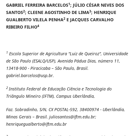
1
GABRIEL FERREIRA BARCELOS
; JÚLIO CÉSAR NEVES DOS
2
3
SANTOS
; CLEENE AGOSTINHO DE LIMA
; HENRIQUE
2
GUALBERTO VILELA PENHA
E JACQUES CARVALHO
4
RIBEIRO FILHO
1
Escola Superior de Agricultura "Luiz de Queiroz", Universidade
de São Paulo (ESALQ/USP), Avenida Pádua Dias, número 11,
13418-900 - Piracicaba – São Paulo, Brasil.
gabriel.barcelos@usp.br.
2
Instituto Federal de Educação Ciência e Tecnologia do
Triângulo Mineiro (IFTM), Campus Uberlândia,
Faz. Sobradinho, S/N, CX POSTAL-592, 38400974 - Uberlândia,
Minas Gerais – Brasil. juliosantos@iftm.edu.br;
henriquegualberto@iftm.edu.br