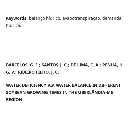
Keywords:
balanço hídrico, evapotranspiração, demanda
hídrica.
,
BARCELOS, G. F.; SANTOS
J. C.; DE LIMA, C. A.; PENHA, H.
G. V.; RIBEIRO FILHO, J. C.
WATER DEFICIENCY VIA WATER BALANCE IN DIFFERENT
SOYBEAN GROWING TIMES IN THE UBERLÂNDIA-MG
REGION