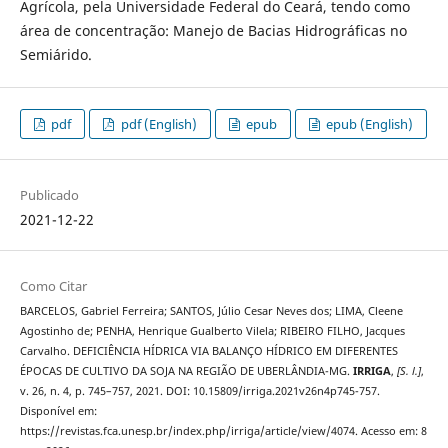
Agrícola, pela Universidade Federal do Ceará, tendo como
área de concentração: Manejo de Bacias Hidrográficas no
Semiárido.
pdf
pdf (English)
epub
epub (English)
Publicado
2021-12-22
Como Citar
BARCELOS, Gabriel Ferreira; SANTOS, Júlio Cesar Neves dos; LIMA, Cleene
Agostinho de; PENHA, Henrique Gualberto Vilela; RIBEIRO FILHO, Jacques
Carvalho. DEFICIÊNCIA HÍDRICA VIA BALANÇO HÍDRICO EM DIFERENTES
ÉPOCAS DE CULTIVO DA SOJA NA REGIÃO DE UBERLÂNDIA-MG.
IRRIGA
,
[S. l.]
,
v. 26, n. 4, p. 745–757, 2021. DOI: 10.15809/irriga.2021v26n4p745-757.
Disponível em:
https://revistas.fca.unesp.br/index.php/irriga/article/view/4074. Acesso em: 8